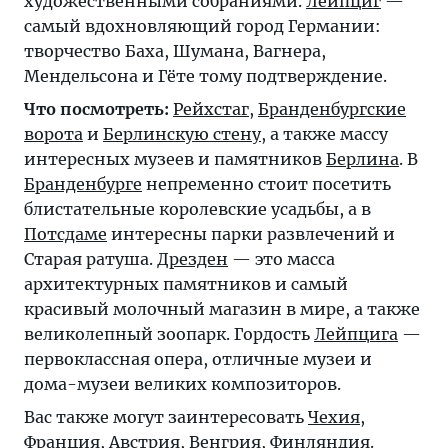
художественными собраниями.
Лейпциг
—
самый вдохновляющий город Германии:
творчество Баха, Шумана, Вагнера,
Мендельсона и Гёте тому подтверждение.
Что посмотреть:
Рейхстаг
,
Бранденбургские
ворота
и
Берлинскую стену
, а также массу
интересных музеев и памятников
Берлина
. В
Бранденбурге
непременно стоит посетить
блистательные королевские усадьбы, а в
Потсдаме
интересны парки развлечений и
Старая ратуша.
Дрезден
— это масса
архитектурных памятников и самый
красивый молочный магазин в мире, а также
великолепный зоопарк. Гордость
Лейпцига
—
первоклассная опера, отличные музеи и
дома-музеи великих композиторов.
Вас также могут заинтересовать
Чехия
,
Франция
,
Австрия
,
Венгрия
,
Финляндия
.