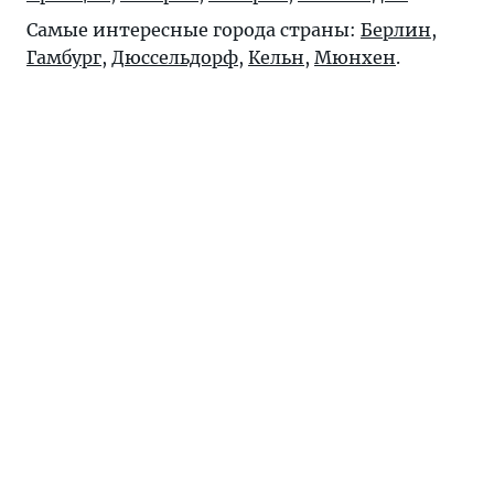
Самые интересные города страны:
Берлин
,
Гамбург
,
Дюссельдорф
,
Кельн
,
Мюнхен
.