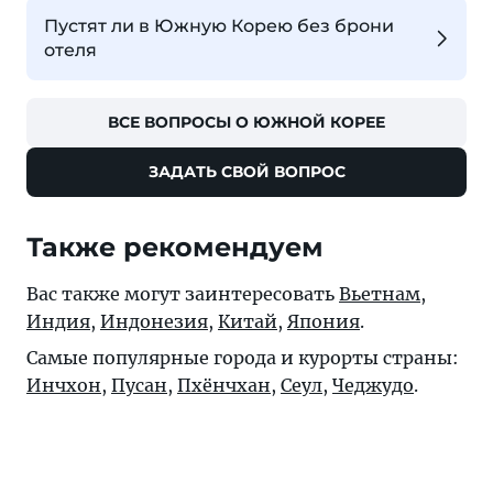
Пустят ли в Южную Корею без брони
отеля
ВСЕ ВОПРОСЫ О ЮЖНОЙ КОРЕЕ
ЗАДАТЬ СВОЙ ВОПРОС
Также рекомендуем
Вас также могут заинтересовать
Вьетнам
,
Индия
,
Индонезия
,
Китай
,
Япония
.
Самые популярные города и курорты страны:
Инчхон
,
Пусан
,
Пхёнчхан
,
Сеул
,
Чеджудо
.