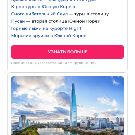
K-pop туры в Южную Корею
Сногсшибательный Сеул
— туры в столицу
Пусан
— вторая столица Южной Кореи
Горные лыжи на курорте High1
Морские круизы в Южной Корее
УЗНАТЬ БОЛЬШЕ
Реклама: ООО «Туроператор Ай Ти эМ групп-Центр»