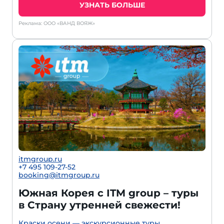
УЗНАТЬ БОЛЬШЕ
Реклама: ООО «ВАНД ВОЯЖ»
itmgroup.ru
+7 495 109-27-52
booking@itmgroup.ru
Южная Корея с ITM group – туры
в Страну утренней свежести!
Краски осени — экскурсионные туры