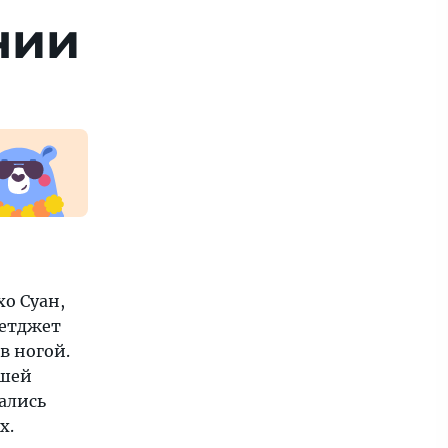
нии
о Суан,
ьетджет
в ногой.
вшей
ались
х.