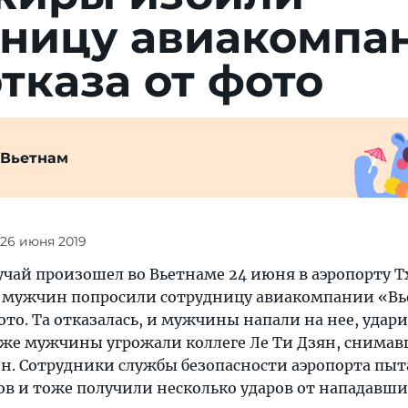
дницу авиакомпа
отказа от фото
 Вьетнам
 26 июня 2019
чай произошел во Вьетнаме 24 июня в аэропорту Тх
е мужчин попросили сотрудницу авиакомпании «В
ото. Та отказалась, и мужчины напали на нее, удари
же мужчины угрожали коллеге Ле Ти Дзян, снима
н. Сотрудники службы безопасности аэропорта пыт
ов и тоже получили несколько ударов от нападавши