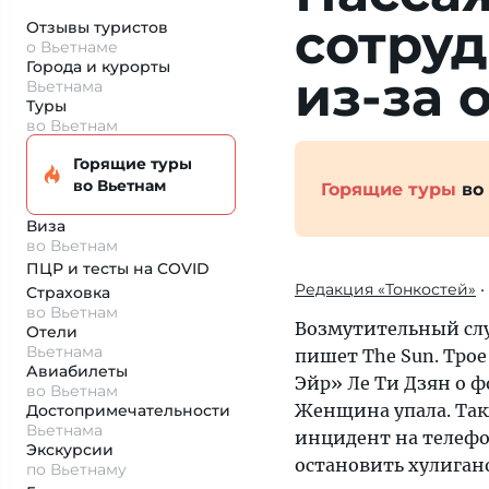
сотру
Отзывы туристов
о Вьетнаме
Города и курорты
из-за 
Вьетнама
Туры
во Вьетнам
Горящие туры
во Вьетнам
Горящие туры
во
Виза
во Вьетнам
ПЦР и тесты на COVID
Редакция «Тонкостей»
•
Страховка
во Вьетнам
Возмутительный слу
Отели
Вьетнама
пишет The Sun. Тро
Авиабилеты
Эйр» Ле Ти Дзян о ф
во Вьетнам
Женщина упала. Так
Достопримеча­тельности
Вьетнама
инцидент на телефо
Экскурсии
остановить хулиган
по Вьетнаму