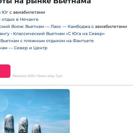
оты на рынке Вьетнама
а Юг
с авиабилетами
 отдых в Нячанге
кий Вояж: Вьетнам — Лаос — Камбоджа
с авиабилетами
ангу
•
Классический Вьетнам «С Юга на Север»
Вьетнам с пляжным отдыхом на Фантьете
нам — Север и Центр
Е
Реклама: ООО «Транс-Шоу Тур»