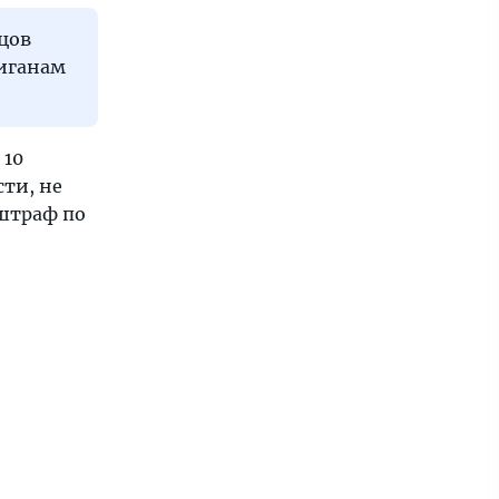
нцов
лиганам
 10
сти, не
штраф по