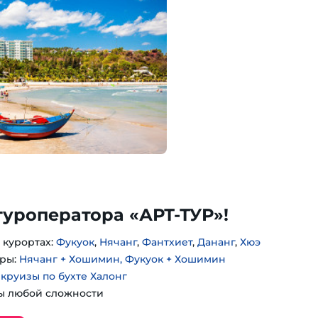
туроператора «АРТ-ТУР»!
 курортах:
Фукуок
,
Нячанг
,
Фантхиет
,
Дананг
,
Хюэ
ры:
Нячанг + Хошимин, Фукуок + Хошимин
,
круизы по бухте Халонг
ы любой сложности