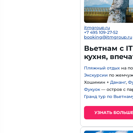
itmgroup.ru
+7 495 109-27-52
booking@itmgroup.ru
Вьетнам с IT
кухня, впеч
Пляжный отдых
на по
Экскурсии
по жемчуж
Хошимин +
Дананг
,
Ф
Фукуок
— остров с па
Гранд тур по Вьетнам
УЗНАТЬ БОЛЬШ