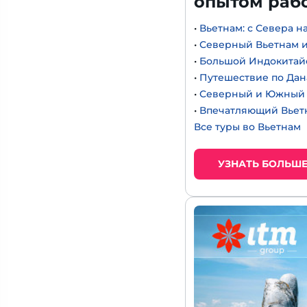
опытом раб
•
Вьетнам: с Севера н
•
Северный Вьетнам и
•
Большой Индокитайс
•
Путешествие по Дан
•
Северный и Южный 
•
Впечатляющий Вьет
Все туры во Вьетнам
УЗНАТЬ БОЛЬШ