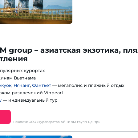
M group – азиатская экзотика, пл
атления
пулярных курортах
инам Вьетнама
укуок
,
Нячанг
,
Фантьет
— мегаполис и пляжный отдых
рком развлечений Vinpearl
у
— индивидуальный тур
Е
Реклама: ООО «Туроператор Ай Ти эМ групп-Центр»