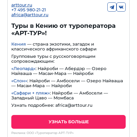
arttour.ru
+7 495 980-21-21
africa@arttour.ru
Туры в Кению от туроператора
«АРТ-ТУР»!
Кения
— страна экзотики, загадок и
классического африканского сафари
Групповые туры с русскоговорящим
сопровождающим:
«Леопард»
: Найроби — Абердэр — Озеро
Найваша — Масаи-Мара — Найроби
«Слон»
: Найроби — Амбосели — Озеро Найваша
— Масаи-Мара — Найроби
«Сафари + пляж»
: Найроби — Амбосели —
Западный Цаво — Момбаса
Узнать подробнее: africa@arttour.ru
УЗНАТЬ БОЛЬШЕ
Реклама: ООО «Туроператор АРТ-ТУР»