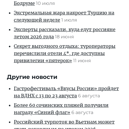
Бодруме
10 июля
Экстремальная жара накроет Турцию на
следующей неделе
1 июля
Эксперты рассказали, куда едут россияне
летом 2026 года
18 июня
Секрет выгодного отдыха: туроператоры
перечислили отели 4*, где доступны
привилегии «пятерок»
11 июня
Другие новости
Гастрофестиваль «Вкусы России» пройдет
на ВДНХ с 13 по 23 августа
6 августа
Более 60 сочинских пляжей получили
награду «Синий флаг»
6 августа
Российский турпоток во Вьетнам может