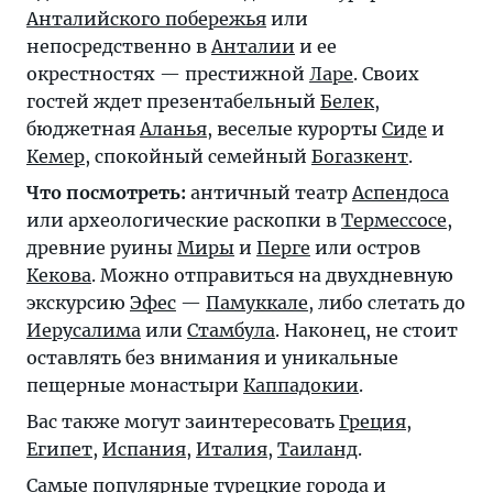
Анталийского побережья
или
непосредственно в
Анталии
и ее
окрестностях — престижной
Ларе
. Своих
гостей ждет презентабельный
Белек
,
бюджетная
Аланья
, веселые курорты
Сиде
и
Кемер
, спокойный семейный
Богазкент
.
Что посмотреть:
античный театр
Аспендоса
или археологические раскопки в
Термессосе
,
древние руины
Миры
и
Перге
или остров
Кекова
. Можно отправиться на двухдневную
экскурсию
Эфес
—
Памуккале
, либо слетать до
Иерусалима
или
Стамбула
. Наконец, не стоит
оставлять без внимания и уникальные
пещерные монастыри
Каппадокии
.
Вас также могут заинтересовать
Греция
,
Египет
,
Испания
,
Италия
,
Таиланд
.
Самые популярные турецкие города и