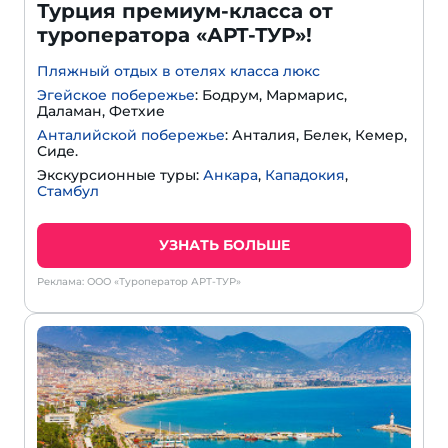
Турция премиум-класса от
туроператора «АРТ-ТУР»!
Пляжный отдых в отелях класса люкс
Эгейское побережье
: Бодрум, Мармарис,
Даламан, Фетхие
Анталийской побережье
: Анталия, Белек, Кемер,
Сиде.
Экскурсионные туры:
Анкара
,
Кападокия
,
Стамбул
УЗНАТЬ БОЛЬШЕ
Реклама: ООО «Туроператор АРТ-ТУР»