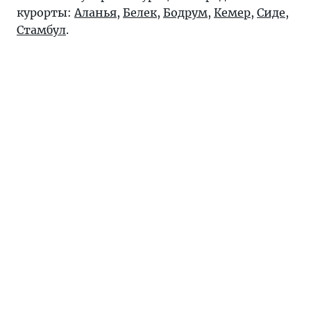
курорты:
Аланья
,
Белек
,
Бодрум
,
Кемер
,
Сиде
,
Стамбул
.