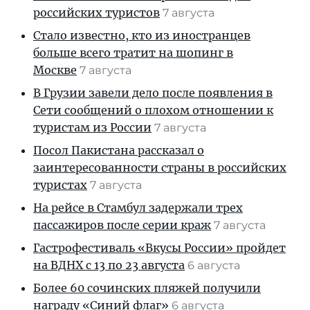
российских туристов
7 августа
Стало известно, кто из иностранцев
больше всего тратит на шопинг в
Москве
7 августа
В Грузии завели дело после появления в
Сети сообщений о плохом отношении к
туристам из России
7 августа
Посол Пакистана рассказал о
заинтересованности страны в российских
туристах
7 августа
На рейсе в Стамбул задержали трех
пассажиров после серии краж
7 августа
Гастрофестиваль «Вкусы России» пройдет
на ВДНХ с 13 по 23 августа
6 августа
Более 60 сочинских пляжей получили
награду «Синий флаг»
6 августа