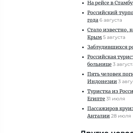
На рейсе в Стамб
Российский турпо
года
6 августа
Стало известно, 
Крым
5 августа
Заблудившихся ро
Российская турис
больнице
3 авгус
Пять человек пог
Индонезии
3 авг
Туристка из Росси
Египте
31 июля
Пассажиров круиз
Анталии
28 июля