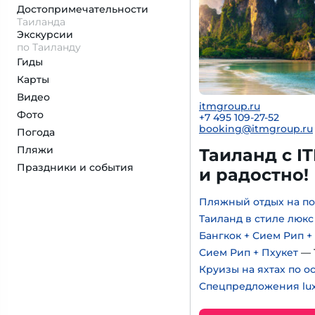
Достопримеча­тельности
Таиланда
Экскурсии
по Таиланду
Гиды
Карты
Видео
itmgroup.ru
Фото
+7 495 109-27-52
booking@itmgroup.ru
Погода
Пляжи
Таиланд с I
Праздники и события
и радостно!
Пляжный отдых на по
Таиланд в стиле люкс
Бангкок + Сием Рип +
Сием Рип + Пхукет
— 
Круизы на яхтах по о
Спецпредложения lux