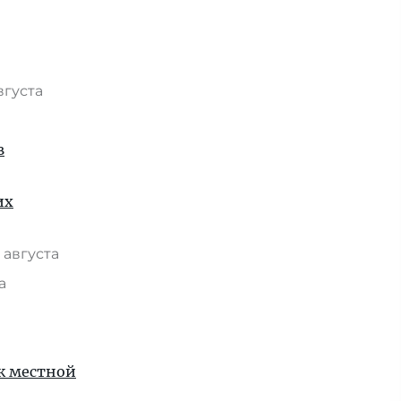
вгуста
в
их
 августа
та
 к местной