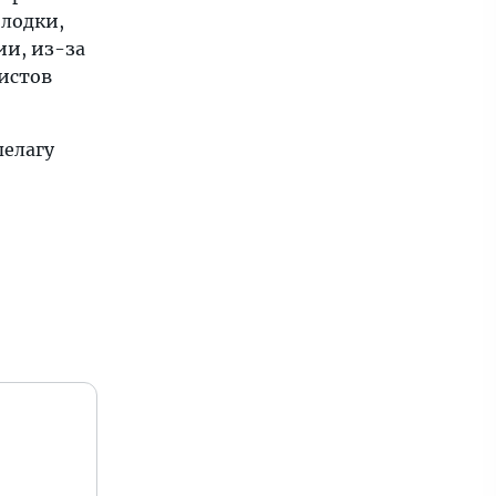
 лодки,
ии, из-за
ристов
пелагу