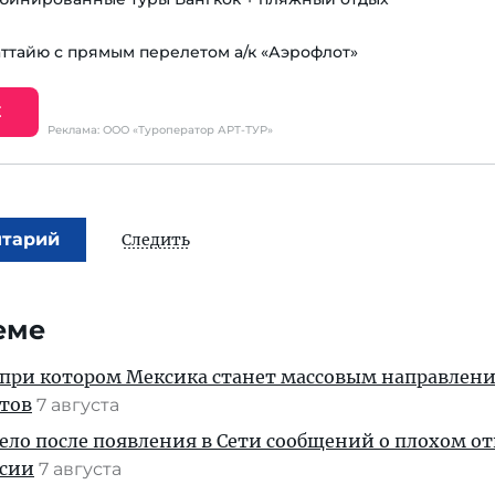
аттайю с прямым перелетом а/к «Аэрофлот»
Е
Реклама: ООО «Туроператор АРТ-ТУР»
нтарий
Следить
еме
 при котором Мексика станет массовым направлен
стов
7 августа
дело после появления в Сети сообщений о плохом 
ссии
7 августа