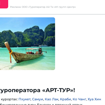
Е
Реклама: ООО «Туроператор Ай Ти эМ групп-Центр»
туроператора «АРТ-ТУР»!
 курортах:
Пхукет
,
Самуи
,
Као Лак
,
Краби
,
Ко Чанг
,
Хуа Хин
бинированные туры Бангкок + пляжный отдых