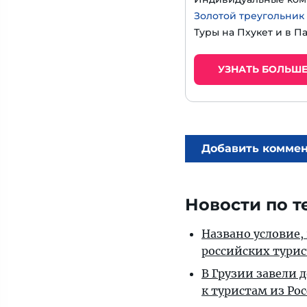
Золотой треугольник
Туры на Пхукет и в П
УЗНАТЬ БОЛЬШ
Добавить комме
Новости по т
Названо условие,
российских тури
В Грузии завели 
к туристам из Ро