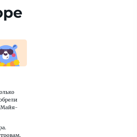
оре
колько
иобрели
у Майя-
ра.
стровам.