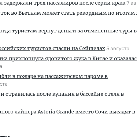
ул задержали трех пассажиров после серии краж
7 а
ток во Вьетнам может стать рекордным по итогам 
когда туристам вернут деньги за отмененные туры в
ссийских туристов спасли на Сейшелах
5 августа
тка прихлопнула ядовитого жука в Китае и оказалас
та
ибли в пожаре на пассажирском пароме в
уста
и отравилась после купания в бассейне отеля в
ного лайнера Astoria Grande вместо Сочи высадят в