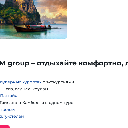
TM group – отдыхайте комфортно, 
пулярных курортах
с экскурсиями
— спа, велнес, круизы
 Паттайя
Таиланд и Камбоджа в одном туре
стровам
ury-отелей