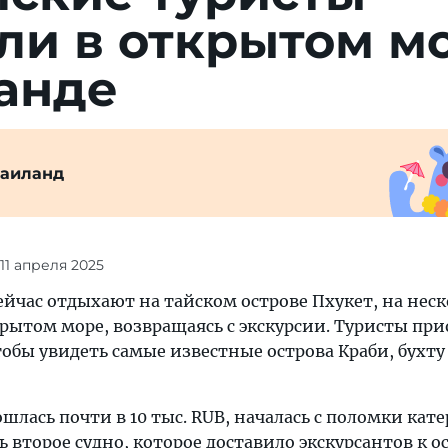
­ли в откры­том м
анде
Таиланд
 11 апреля 2025
ейчас отдыхают на тайском острове Пхукет, на нес
крытом море, возвращаясь с экскурсии. Туристы пр
чтобы увидеть самые известные острова Краби, бухт
шлась почти в 10 тыс. RUB, началась с поломки кате
второе судно, которое доставило экскурсантов к о