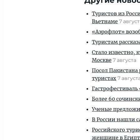
Другие ново
Туристов из Росс
Вьетнаме
7 авгус
«Аэрофлот» возоб
Туристам рассказ
Стало известно, 
Москве
7 августа
Посол Пакистана 
туристах
7 август
Гастрофестиваль «
Более 60 сочинск
Ученые предложил
В России нашли с
Российского тури
женщине в Египт