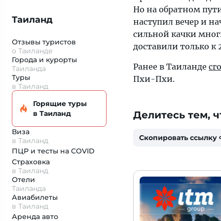
Но на обратном пути
Таиланд
наступил вечер и на
сильной качки многи
Отзывы туристов
доставили только к 2
о Таиланде
Города и курорты
Ранее в Таиланде
сг
Таиланда
Туры
Пхи-Пхи.
в Таиланд
Горящие туры
в Таиланд
Делитесь тем, ч
Виза
Скопировать ссылку
в Таиланд
ПЦР и тесты на COVID
Страховка
в Таиланд
Отели
Таиланда
Авиабилеты
в Таиланд
Аренда авто