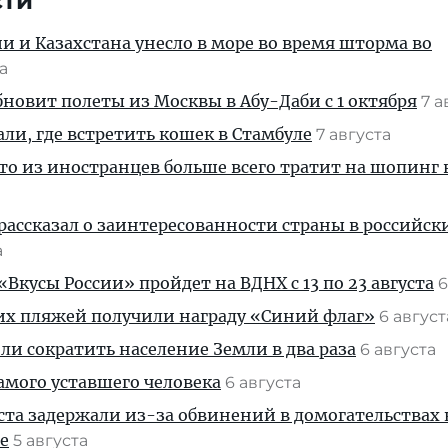
сти
ии и Казахстана унесло в море во время шторма во
та
новит полеты из Москвы в Абу-Даби с 1 октября
7 а
али, где встретить кошек в Стамбуле
7 августа
кто из иностранцев больше всего тратит на шопинг 
рассказал о заинтересованности страны в российск
а
Вкусы России» пройдет на ВДНХ с 13 по 23 августа
6
их пляжей получили награду «Синий флаг»
6 авгус
и сократить население Земли в два раза
6 августа
амого уставшего человека
6 августа
ста задержали из-за обвинений в домогательствах
е
5 августа