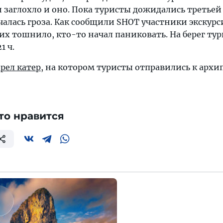
 заглохло и оно. Пока туристы дожидались третьей
чалась гроза. Как сообщили SHOT участники экскурс
х тошнило, кто-то начал паниковать. На берег ту
1 ч.
орел катер
, на котором туристы отправились к архи
то нравится