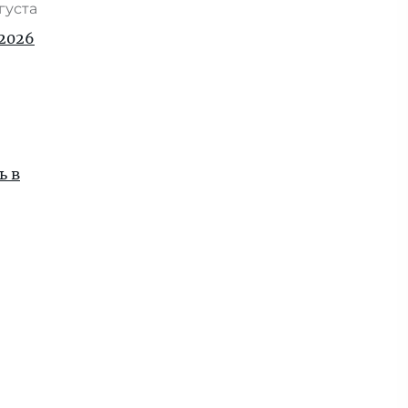
вгуста
2026
ь в