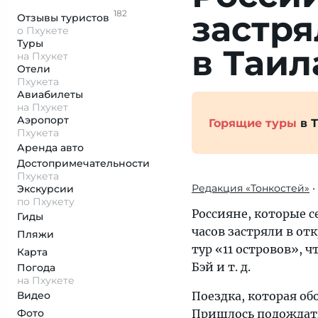
182
застря
Отзывы
туристов
о Пхукете
Туры
в Таил
на Пхукет
Отели
Пхукета
Авиабилеты
на Пхукет
Аэропорт
Горящие туры
в 
Пхукета
Аренда авто
Достопримеча­тельности
Пхукета
Редакция «Тонкостей»
•
Экскурсии
по Пхукету
Россияне, которые с
Гиды
часов застряли в от
Пляжи
тур «11 островов», 
Карта
Бэй и т. д.
Погода
на Пхукете
Видео
Поездка, которая обо
Фото
Пришлось подождать 