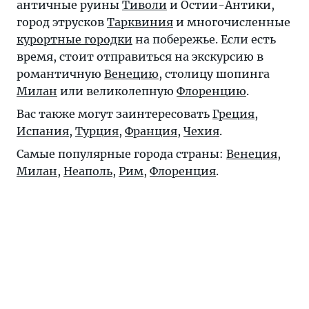
античные руины
Тиволи
и Остии-Антики,
город этрусков
Тарквиния
и многочисленные
курортные городки
на побережье. Если есть
время, стоит отправиться на экскурсию в
романтичную
Венецию
, столицу шопинга
Милан
или великолепную
Флоренцию
.
Вас также могут заинтересовать
Греция
,
Испания
,
Турция
,
Франция
,
Чехия
.
Самые популярные города страны:
Венеция
,
Милан
,
Неаполь
,
Рим
,
Флоренция
.