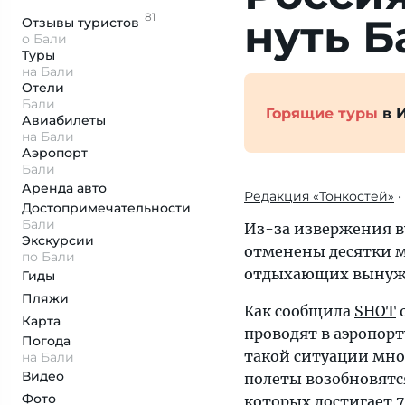
81
нуть Б
Отзывы
туристов
о Бали
Туры
на Бали
Отели
Бали
Горящие туры
в 
Авиабилеты
на Бали
Аэропорт
Бали
Аренда авто
Редакция «Тонкостей»
•
Достопримеча­тельности
Бали
Из-за извержения в
Экскурсии
отменены десятки м
по Бали
отдыхающих вынужде
Гиды
Пляжи
Как сообщила
SHOT
о
Карта
проводят в аэропорт
Погода
такой ситуации мног
на Бали
Видео
полеты возобновятся
Фото
которых достигает 7