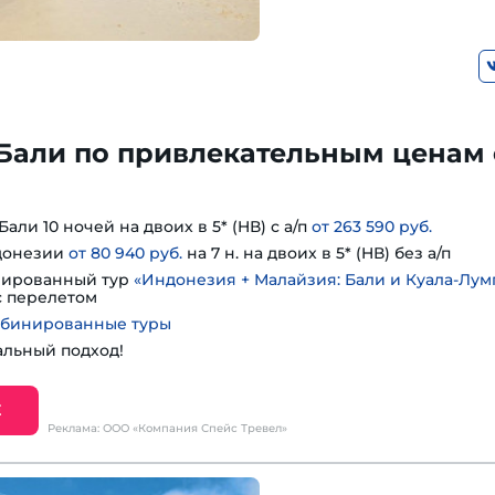
 Бали по привлекательным ценам 
али 10 ночей на двоих в 5* (HВ) с а/п
от 263 590 руб.
донезии
от 80 940 руб.
на 7 н. на двоих в 5* (HВ) без а/п
нированный тур
«Индонезия + Малайзия: Бали и Куала-Лум
 с перелетом
мбинированные туры
альный подход!
Е
Реклама: ООО «Компания Спейс Тревел»