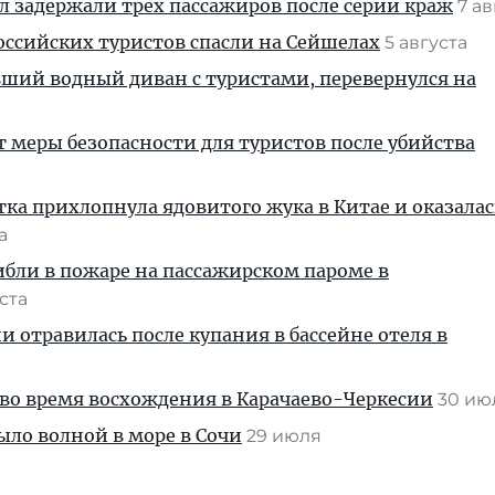
ул задержали трех пассажиров после серии краж
7 а
ссийских туристов спасли на Сейшелах
5 августа
вший водный диван с туристами, перевернулся на
т меры безопасности для туристов после убийства
тка прихлопнула ядовитого жука в Китае и оказалас
та
ибли в пожаре на пассажирском пароме в
уста
и отравилась после купания в бассейне отеля в
во время восхождения в Карачаево-Черкесии
30 и
ыло волной в море в Сочи
29 июля