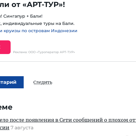
ли от «АРТ-ТУР»!
! Сингапур + Бали!
, индивидуальные туры на Бали.
и круизы по островам Индонезии
Е
Реклама: ООО «Туроператор АРТ-ТУР»
нтарий
Следить
еме
дело после появления в Сети сообщений о плохом 
ссии
7 августа