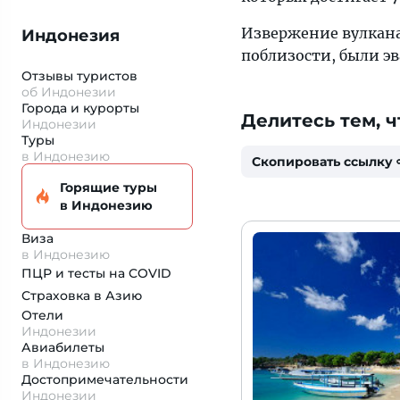
Извержение вулкана
Индонезия
поблизости, были э
Отзывы туристов
об Индонезии
Города и курорты
Делитесь тем, ч
Индонезии
Туры
в Индонезию
Скопировать ссылку
Горящие туры
в Индонезию
Виза
в Индонезию
ПЦР и тесты на COVID
Страховка
в Азию
Отели
Индонезии
Авиабилеты
в Индонезию
Достопримеча­тельности
Индонезии