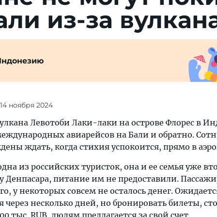
а­ли из-за вулкан
Индонезию
 14 ноября 2024
улкана Левотоби Лаки-лаки на острове Флорес в И
еждународных авиарейсов на Бали и обратно. Сот
ны ждать, когда стихия успокоится, прямо в аэро
дна из российских туристок, она и ее семья уже вт
у Денпасара, питание им не предоставили. Пассажи
о, у некоторых совсем не осталось денег. Ожидаетс
 через несколько дней, но бронировать билеты, ст
00 тыс. RUB, людям предлагается за свой счет.