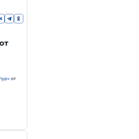
от
пур»
от