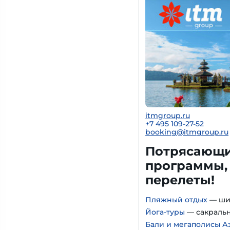
itmgroup.ru
+7 495 109-27-52
booking@itmgroup.ru
Потрясающий
программы,
перелеты!
Пляжный отдых
— ши
Йога-туры
— сакральн
Бали и мегаполисы А