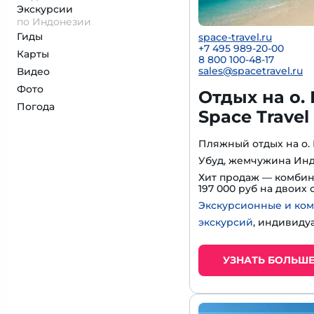
Экскурсии
по Индонезии
Гиды
space-travel.ru
+7 495 989-20-00
Карты
8 800 100-48-17
sales@spacetravel.ru
Видео
Фото
Отдых на о.
Погода
Space Travel
Пляжный отдых на о. Б
Убуд, жемчужина Ин
Хит продаж — комби
197 000 руб на двоих
Экскурсионные и ко
экскурсий
, индивиду
УЗНАТЬ БОЛЬШ