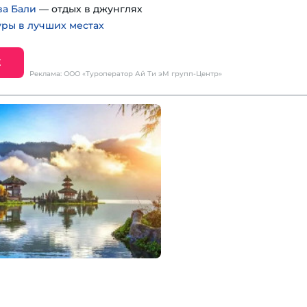
ва Бали
— отдых в джунглях
уры в лучших местах
Е
Реклама: ООО «Туроператор Ай Ти эМ групп-Центр»