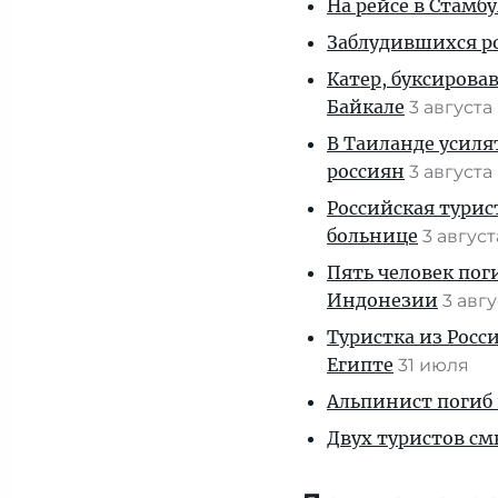
На рейсе в Стамб
Заблудившихся ро
Катер, буксирова
Байкале
3 августа
В Таиланде усиля
россиян
3 августа
Российская турис
больнице
3 авгус
Пять человек пог
Индонезии
3 авг
Туристка из Росси
Египте
31 июля
Альпинист погиб 
Двух туристов см