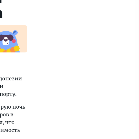
а
ндонезии
ни
порту.
орую ночь
ров в
я, что
оимость