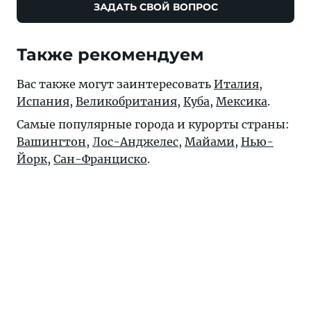
ЗАДАТЬ СВОЙ ВОПРОС
Также рекомендуем
Вас также могут заинтересовать
Италия
,
Испания
,
Великобритания
,
Куба
,
Мексика
.
Самые популярные города и курорты страны:
Вашингтон
,
Лос-Анджелес
,
Майами
,
Нью-
Йорк
,
Сан-Франциско
.