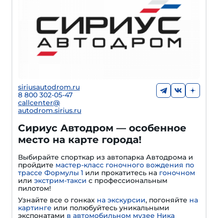
siriusautodrom.ru
8 800 302-05-47
callcenter@
autodrom.sirius.ru
Сириус Автодром — особенное
место на карте города!
Выбирайте спорткар из автопарка Автодрома и
пройдите
мастер-класс гоночного вождения по
трассе Формулы 1
или прокатитесь на
гоночном
или
экстрим-такси
с профессиональным
пилотом!
Узнайте все о гонках
на экскурсии
, погоняйте
на
картинге
или полюбуйтесь уникальными
экспонатами
в автомобильном музее Ника