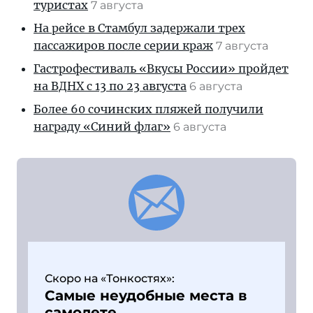
туристах
7 августа
На рейсе в Стамбул задержали трех
пассажиров после серии краж
7 августа
Гастрофестиваль «Вкусы России» пройдет
на ВДНХ с 13 по 23 августа
6 августа
Более 60 сочинских пляжей получили
награду «Синий флаг»
6 августа
Скоро на «Тонкостях»:
Самые неудобные места в
самолете