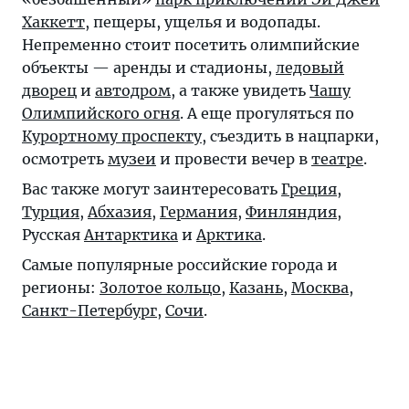
Хаккетт
, пещеры, ущелья и водопады.
Непременно стоит посетить олимпийские
объекты — аренды и стадионы,
ледовый
дворец
и
автодром
, а также увидеть
Чашу
Олимпийского огня
. А еще прогуляться по
Курортному проспекту
, съездить в нацпарки,
осмотреть
музеи
и провести вечер в
театре
.
Вас также могут заинтересовать
Греция
,
Турция
,
Абхазия
,
Германия
,
Финляндия
,
Русская
Антарктика
и
Арктика
.
Самые популярные российские города и
регионы:
Золотое кольцо
,
Казань
,
Москва
,
Санкт-Петербург
,
Сочи
.