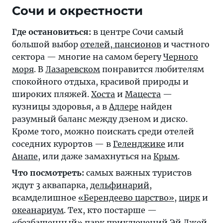
Где остановиться:
в центре Сочи самый
большой выбор
отелей, пансионов
и частного
сектора — многие на самом берегу
Черного
моря
. В
Лазаревском
понравится любителям
спокойного отдыха, красивой природы и
широких пляжей.
Хоста
и
Мацеста
—
кузницы здоровья, а в
Адлере
найден
разумный баланс между дзеном и диско.
Кроме того, можно поискать среди отелей
соседних курортов — в
Геленджике
или
Анапе
, или даже замахнуться на
Крым
.
Что посмотреть:
самых важных туристов
ждут 3 аквапарка,
дельфинарий
,
всамделишное
«Берендеево царство»
,
цирк
и
океанариум
. Тех, кто постарше —
«безбашенный»
парк приключений Эй Джей