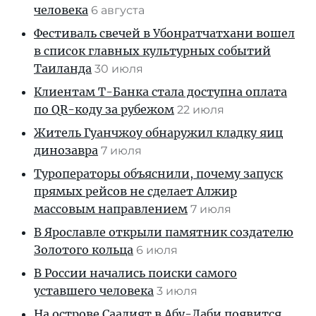
человека
6 августа
Фестиваль свечей в Убонратчатхани вошел
в список главных культурных событий
Таиланда
30 июля
Клиентам T-Банка стала доступна оплата
по QR-коду за рубежом
22 июля
Житель Гуанчжоу обнаружил кладку яиц
динозавра
7 июля
Туроператоры объяснили, почему запуск
прямых рейсов не сделает Алжир
массовым направлением
7 июля
В Ярославле открыли памятник создателю
Золотого кольца
6 июля
В России начались поиски самого
уставшего человека
3 июля
На острове Саадият в Абу-Даби появится