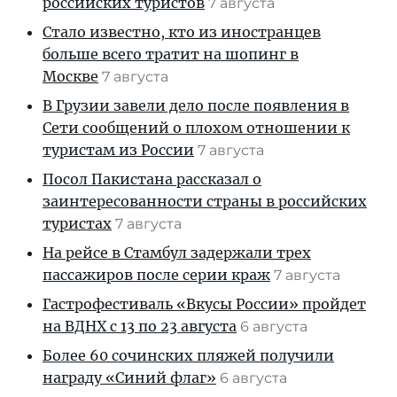
российских туристов
7 августа
Стало известно, кто из иностранцев
больше всего тратит на шопинг в
Москве
7 августа
В Грузии завели дело после появления в
Сети сообщений о плохом отношении к
туристам из России
7 августа
Посол Пакистана рассказал о
заинтересованности страны в российских
туристах
7 августа
На рейсе в Стамбул задержали трех
пассажиров после серии краж
7 августа
Гастрофестиваль «Вкусы России» пройдет
на ВДНХ с 13 по 23 августа
6 августа
Более 60 сочинских пляжей получили
награду «Синий флаг»
6 августа