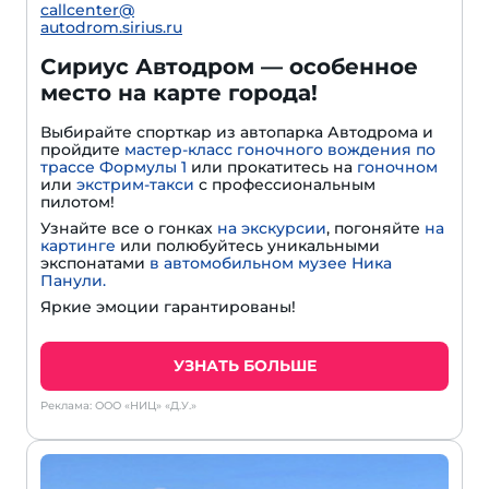
callcenter@
autodrom.sirius.ru
Сириус Автодром — особенное
место на карте города!
Выбирайте спорткар из автопарка Автодрома и
пройдите
мастер-класс гоночного вождения по
трассе Формулы 1
или прокатитесь на
гоночном
или
экстрим-такси
с профессиональным
пилотом!
Узнайте все о гонках
на экскурсии
, погоняйте
на
картинге
или полюбуйтесь уникальными
экспонатами
в автомобильном музее Ника
Панули.
Яркие эмоции гарантированы!
УЗНАТЬ БОЛЬШЕ
Реклама: ООО «НИЦ» «Д.У.»