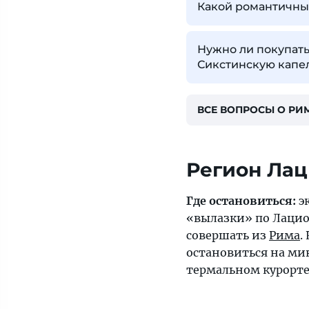
Какой романтичны
Нужно ли покупать
Сикстинскую капе
ВСЕ ВОПРОСЫ О РИ
Регион Ла
Где остановиться:
э
«вылазки» по Лацио
совершать из
Рима
.
остановиться на м
термальном курорт