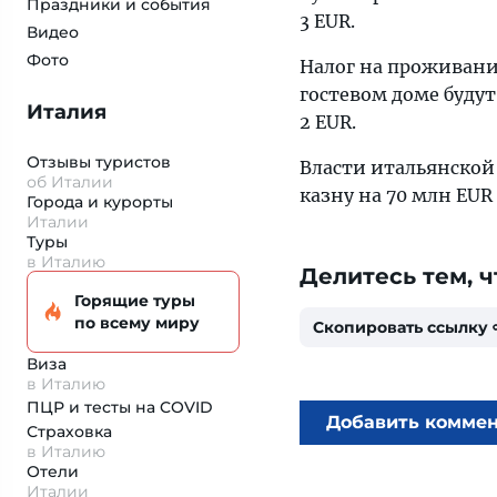
Праздники и события
3 EUR.
Видео
Фото
Налог на проживание
гостевом доме будут 
Италия
2 EUR.
Отзывы туристов
Власти итальянской
об Италии
казну на 70 млн EUR в
Города и курорты
Италии
Туры
в Италию
Делитесь тем, ч
Горящие туры
по всему миру
Скопировать ссылку
Виза
в Италию
ПЦР и тесты на COVID
Добавить комме
Страховка
в Италию
Отели
Италии