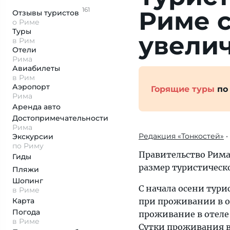
161
Риме 
Отзывы
туристов
о Риме
Туры
увели
в Рим
Отели
Рима
Авиабилеты
в Рим
Аэропорт
Горящие туры
по
Рима
Аренда авто
Достопримеча­тельности
Рима
Редакция «Тонкостей»
•
Экскурсии
по Риму
Правительство Рима 
Гиды
размер туристическо
Пляжи
Шопинг
С начала осени тур
в Риме
Карта
при проживании в от
Погода
проживание в отеле 
в Риме
Сутки проживания в