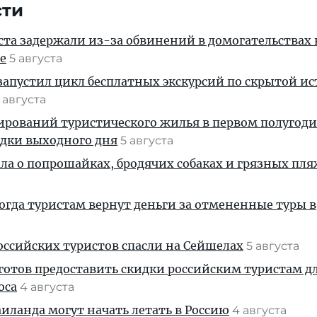
сти
ста задержали из-за обвинений в домогательствах
е
5 августа
апустил цикл бесплатных экскурсий по скрытой и
 августа
ирований туристического жилья в первом полугод
здки выходного дня
5 августа
ала о попрошайках, бродячих собаках и грязных пля
когда туристам вернут деньги за отмененные туры в
ссийских туристов спасли на Сейшелах
5 августа
готов предоставить скидки российским туристам д
оса
4 августа
ланда могут начать летать в Россию
4 августа