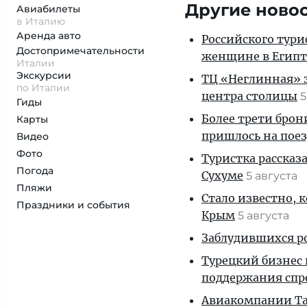
Другие ново
Авиабилеты
в Италию
Аренда авто
Российского тури
Достопримеча­тельности
женщине в Египт
Италии
Экскурсии
ТЦ «Неглинная» з
по Италии
центра столицы
5
Гиды
Более трети брон
Карты
пришлось на пое
Видео
Фото
Туристка рассказ
Погода
Сухуме
5 августа
Пляжи
Стало известно, 
Праздники и события
Крым
5 августа
Заблудившихся ро
Турецкий бизнес 
поддержания спр
Авиакомпании Таи