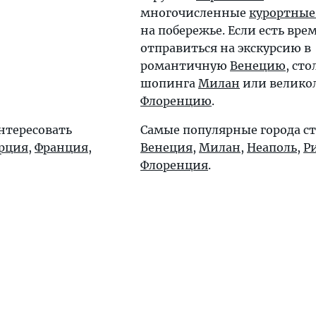
многочисленные
курортные
на побережье. Если есть врем
отправиться на экскурсию в
романтичную
Венецию
, ст
шопинга
Милан
или велико
Флоренцию
.
нтересовать
Самые популярные города с
рция
,
Франция
,
Венеция
,
Милан
,
Неаполь
,
Р
Флоренция
.