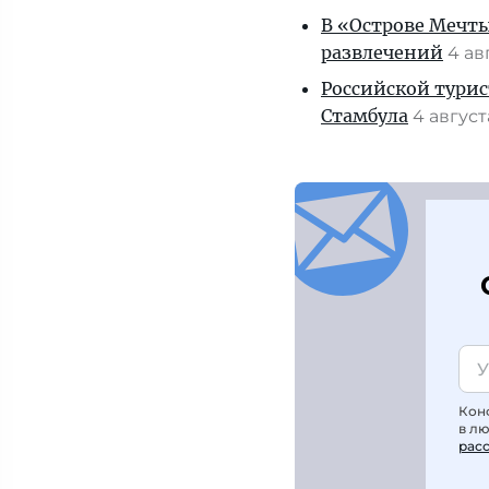
В «Острове Мечты
развлечений
4 ав
Российской турис
Стамбула
4 авгус
Кон
в л
рас