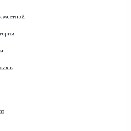
 к местной
стории
ии
жах в
ля