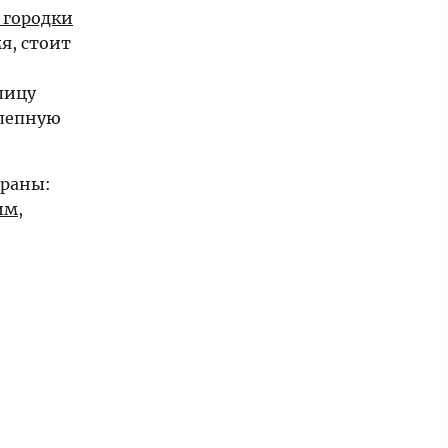
 городки
я, стоит
олицу
лепную
траны:
им
,