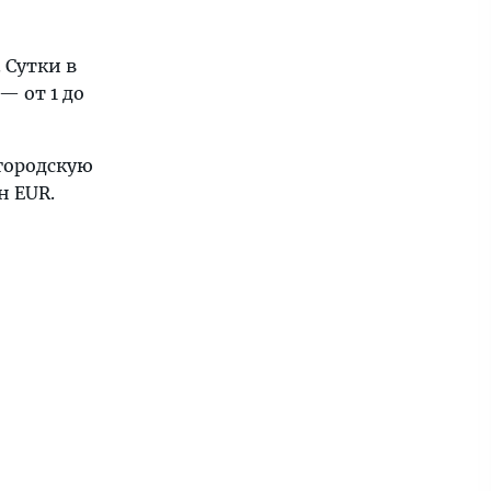
 Сутки в
— от 1 до
городскую
н EUR.