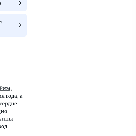
а
и
Рим
,
я года, а
сердце
цио
руины
род