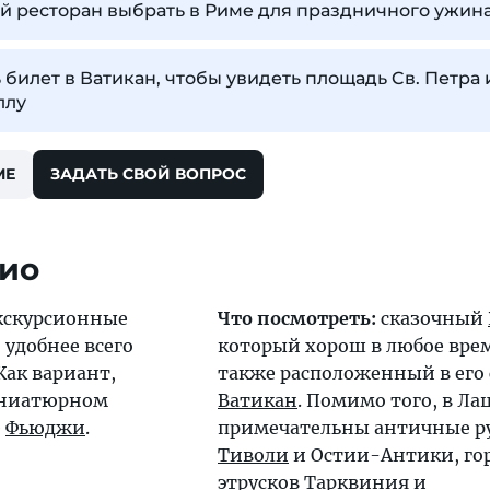
й ресторан выбрать в Риме для праздничного ужин
 билет в Ватикан, чтобы увидеть площадь Cв. Петра 
ллу
МЕ
ЗАДАТЬ СВОЙ ВОПРОС
цио
кскурсионные
Что посмотреть:
сказочный
 удобнее всего
который хорош в любое врем
 Как вариант,
также расположенный в его 
иниатюрном
Ватикан
. Помимо того, в Ла
е
Фьюджи
.
примечательны античные 
Тиволи
и Остии-Антики, го
этрусков
Тарквиния
и