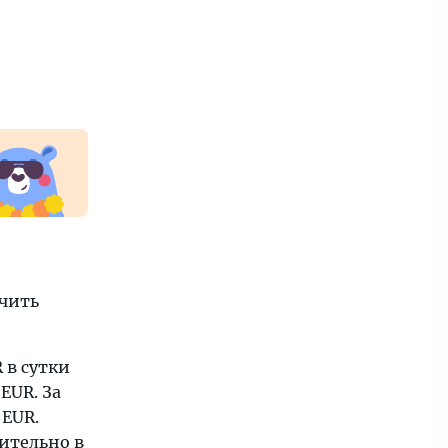
ичить
 в сутки
EUR. За
 EUR.
ительно в