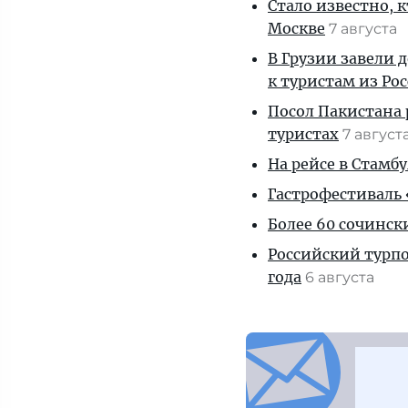
Стало известно, 
Москве
7 августа
В Грузии завели 
к туристам из Ро
Посол Пакистана 
туристах
7 август
На рейсе в Стамб
Гастрофестиваль «
Более 60 сочинск
Российский турпо
года
6 августа