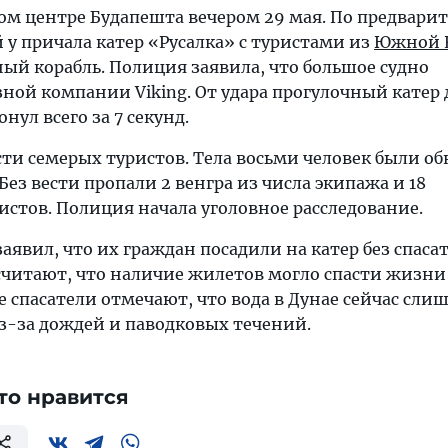
ом центре Будапешта вечером 29 мая. По предвар
у причала катер «Русалка» с туристами из
Южной 
ный корабль. Полиция заявила, что большое судно
ной компании Viking. От удара прогулочный катер
онул всего за 7 секунд.
сти семерых туристов. Тела восьми человек были 
Без вести пропали 2 венгра из числа экипажа и 18
стов. Полиция начала уголовное расследование.
явил, что их граждан посадили на катер без спаса
считают, что наличие жилетов могло спасти жизни
 спасатели отмечают, что вода в Дунае сейчас сли
из-за дождей и паводковых течений.
то нравится