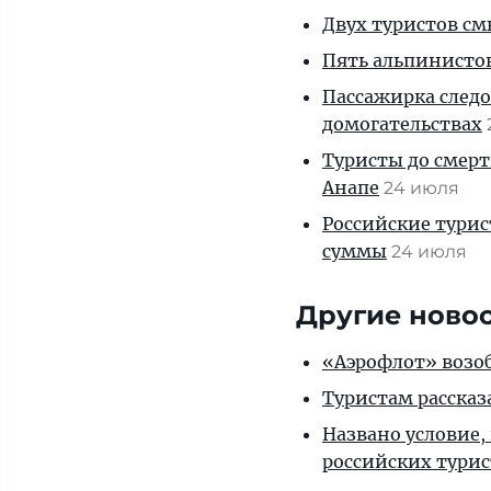
Двух туристов см
Пять альпинистов
Пассажирка следо
домогательствах
Туристы до смерт
Анапе
24 июля
Российские тури
суммы
24 июля
Другие ново
«Аэрофлот» возоб
Туристам рассказ
Названо условие,
российских тури