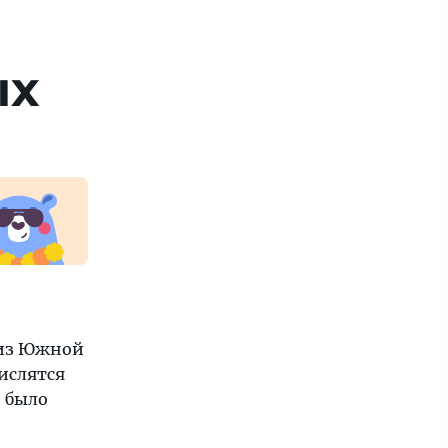
ых
 из Южной
ислятся
е было