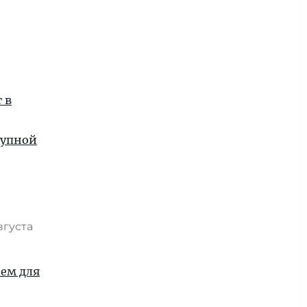
я
 в
рупной
вгуста
ием для