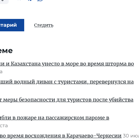
нтарий
Следить
еме
ии и Казахстана унесло в море во время шторма во
та
вший водный диван с туристами, перевернулся на
т меры безопасности для туристов после убийства
ибли в пожаре на пассажирском пароме в
уста
во время восхождения в Карачаево-Черкесии
30 и