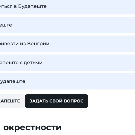
иться в Будапеште
пеште
ривезти из Венгрии
дапеште с детьми
Будапеште
ДАПЕШТЕ
ЗАДАТЬ СВОЙ ВОПРОС
 окрестности