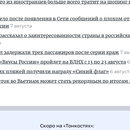
кто из иностранцев больше всего тратит на шопинг 
дело после появления в Сети сообщений о плохом 
ссии
7 августа
рассказал о заинтересованности страны в российск
а
ул задержали трех пассажиров после серии краж
7 а
Вкусы России» пройдет на ВДНХ с 13 по 23 августа
6
их пляжей получили награду «Синий флаг»
6 авгус
ток во Вьетнам может стать рекордным по итогам 
Скоро на «Тонкостях»: