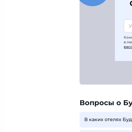
Кон
в л
рас
Вопросы о Б
В каких отелях Бу