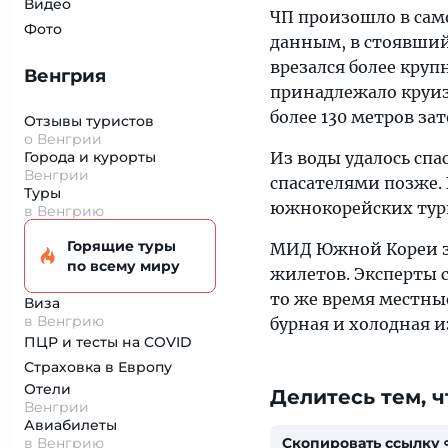
Видео
ЧП произошло в сам
Фото
данным, в стоявший 
врезался более круп
Венгрия
принадлежало круиз
более 130 метров зат
Отзывы туристов
о Венгрии
Города и курорты
Из воды удалось спа
Венгрии
спасателями позже. 
Туры
южнокорейских тури
в Венгрию
Горящие туры
МИД Южной Кореи за
по всему миру
жилетов. Эксперты 
то же время местные
Виза
в Венгрию
бурная и холодная 
ПЦР и тесты на COVID
Страховка
в Европу
Отели
Делитесь тем, ч
Венгрии
Авиабилеты
в Венгрию
Скопировать ссылку