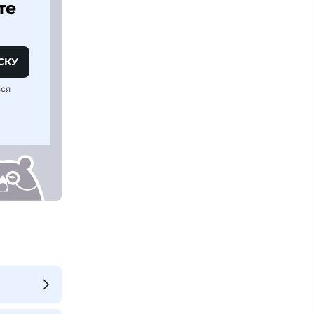
те
СКУ
ься