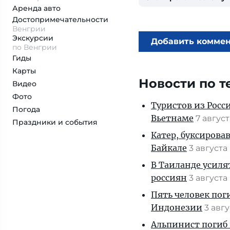
Аренда авто
Достопримеча­тельности
Венгрии
Экскурсии
Добавить комме
по Венгрии
Гиды
Карты
Новости по т
Видео
Фото
Туристов из Росс
Погода
Вьетнаме
7 авгус
Праздники и события
Катер, буксирова
Байкале
3 августа
В Таиланде усиля
россиян
3 августа
Пять человек пог
Индонезии
3 авг
Альпинист погиб 