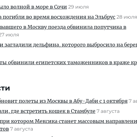
ыло волной в море в Сочи
29 июля
 погибли во время восхождения на Эльбрус
28 июл
вавшего в Москву поезда обвинила попутчика в
27 июля
и загладили дельфина, которого выбросило на берег
сты обвинили египетских таможенников в краже к
сти
новит полеты из Москвы в Абу-Даби с 1 октября
7 а
али, где встретить кошек в Стамбуле
7 августа
 при котором Мексика станет массовым направлен
стов
7 августа