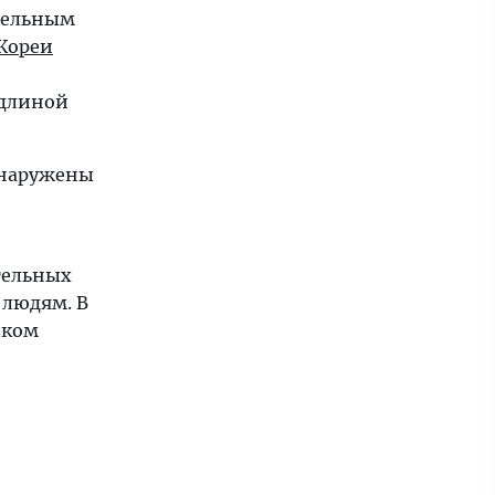
ительным
Кореи
 длиной
обнаружены
тельных
 людям. В
шком