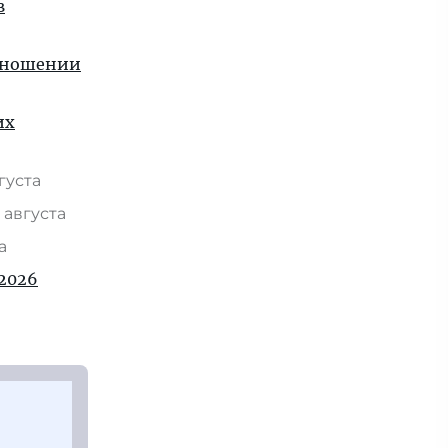
в
отношении
их
вгуста
 августа
та
2026