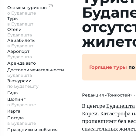
79
Будапе
Отзывы
туристов
о Будапеште
Туры
отсутс
в Будапешт
Отели
Будапешта
жилет
Авиабилеты
в Будапешт
Аэропорт
Будапешта
Аренда авто
Горящие туры
по
Достопримеча­тельности
Будапешта
Экскурсии
по Будапешту
Гиды
Редакция «Тонкостей»
•
Шопинг
в Будапеште
В центре
Будапешта
Карта
Кореи. Катастрофа н
Погода
пропавшими без вест
в Будапеште
спасательных жилет
Праздники и события