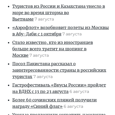
Туристов из России и Казахстана унесло в
море во время шторма во
Вьетнаме
7 августа
«Аэрофлот» возобновит полеты из Москвы
в Абу-Даби с 1 октября
7 августа
Стало известно, кто из иностранцев
больше всего тратит на шопинг в
Москве
7 августа
Посол Пакистана рассказал о
заинтересованности страны в российских
туристах
7 августа
Гастрофестиваль «Вкусы России» пройдет
на ВДНХ с 13 по 23 августа
6 августа
Более 60 сочинских пляжей получили
награду «Синий флаг»
6 августа
Ученые предложили сократить население