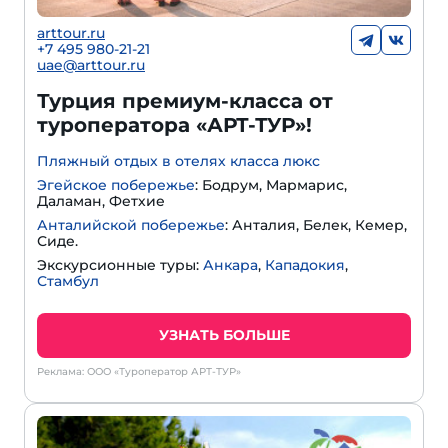
arttour.ru
+
7 495 980-21-21
uae@arttour.ru
Турция премиум-класса от
туроператора «АРТ-ТУР»!
Пляжный отдых в отелях класса люкс
Эгейское побережье
: Бодрум, Мармарис,
Даламан, Фетхие
Анталийской побережье
: Анталия, Белек, Кемер,
Сиде.
Экскурсионные туры:
Анкара
,
Кападокия
,
Стамбул
УЗНАТЬ БОЛЬШЕ
Реклама: ООО «Туроператор АРТ-ТУР»