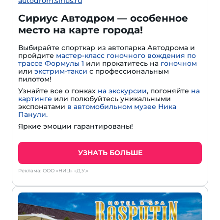
autodrom.sirius.ru
Сириус Автодром — особенное
место на карте города!
Выбирайте спорткар из автопарка Автодрома и
пройдите
мастер-класс гоночного вождения по
трассе Формулы 1
или прокатитесь на
гоночном
или
экстрим-такси
с профессиональным
пилотом!
Узнайте все о гонках
на экскурсии
, погоняйте
на
картинге
или полюбуйтесь уникальными
экспонатами
в автомобильном музее Ника
Панули.
Яркие эмоции гарантированы!
УЗНАТЬ БОЛЬШЕ
Реклама: ООО «НИЦ» «Д.У.»