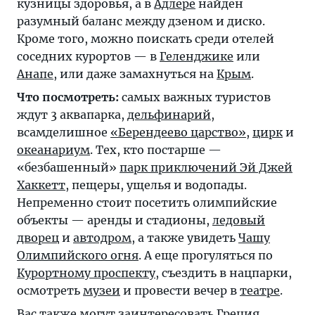
кузницы здоровья, а в
Адлере
найден
разумный баланс между дзеном и диско.
Кроме того, можно поискать среди отелей
соседних курортов — в
Геленджике
или
Анапе
, или даже замахнуться на
Крым
.
Что посмотреть:
самых важных туристов
ждут 3 аквапарка,
дельфинарий
,
всамделишное
«Берендеево царство»
,
цирк
и
океанариум
. Тех, кто постарше —
«безбашенный»
парк приключений Эй Джей
Хаккетт
, пещеры, ущелья и водопады.
Непременно стоит посетить олимпийские
объекты — аренды и стадионы,
ледовый
дворец
и
автодром
, а также увидеть
Чашу
Олимпийского огня
. А еще прогуляться по
Курортному проспекту
, съездить в нацпарки,
осмотреть
музеи
и провести вечер в
театре
.
Вас также могут заинтересовать
Греция
,