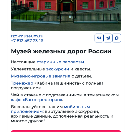
rzd-museum.ru
+7 812 457-23-16
Музей железных дорог России
Настоящие
старинные паровозы
.
Увлекательные
экскурсии
и квесты.
Музейно-игровые занятия
с детьми.
Тренажер
«Кабина машиниста» с полным
погружением.
Чай в стакане с подстаканником в тематическом
кафе «Вагон-ресторан»
.
Воспользуйтесь нашим
мобильным
приложением
: виртуальные экскурсии,
архивные данные, дополненная реальность и
многое другое!