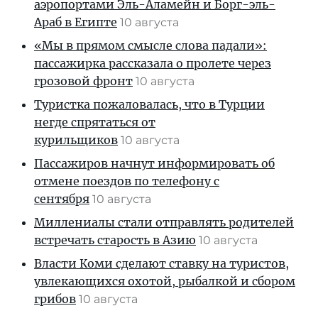
аэропортами Эль-Аламейн и Борг-эль-
Араб в Египте
10 августа
«Мы в прямом смысле слова падали»:
пассажирка рассказала о пролете через
грозовой фронт
10 августа
Туристка пожаловалась, что в Турции
негде спрятаться от
курильщиков
10 августа
Пассажиров начнут информировать об
отмене поездов по телефону с
сентября
10 августа
Миллениалы стали отправлять родителей
встречать старость в Азию
10 августа
Власти Коми сделают ставку на туристов,
увлекающихся охотой, рыбалкой и сбором
грибов
10 августа