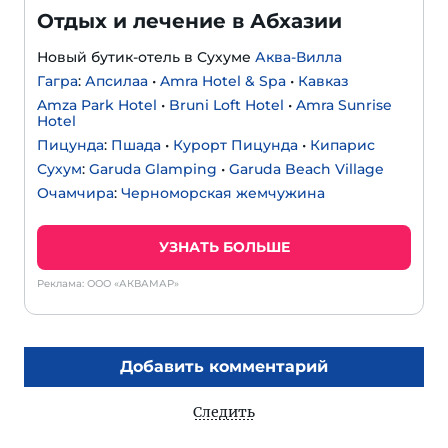
Отдых и лечение в Абхазии
Новый бутик-отель в Сухуме
Аква-Вилла
Гагра
:
Апсилаа
•
Amra Hotel & Spa
•
Кавказ
Amza Park Hotel
•
Bruni Loft Hotel
•
Amra Sunrise
Hotel
Пицунда
:
Пшада
•
Курорт Пицунда
•
Кипарис
Сухум
:
Garuda Glamping
•
Garuda Beach Village
Очамчира
:
Черноморская жемчужина
УЗНАТЬ БОЛЬШЕ
Реклама: ООО «АКВАМАР»
Добавить комментарий
Следить