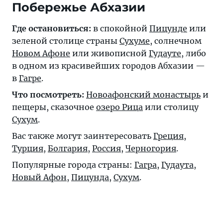
Побережье Абхазии
Где остановиться:
в спокойной
Пицунде
или
зеленой столице страны
Сухуме
, солнечном
Новом Афоне
или живописной
Гудауте
, либо
в одном из красивейших городов Абхазии —
в
Гагре
.
Что посмотреть:
Новоафонский монастырь
и
пещеры, сказочное
озеро Рица
или столицу
Сухум
.
Вас также могут заинтересовать
Греция
,
Турция
,
Болгария
,
Россия
,
Черногория
.
Популярные города страны:
Гагра
,
Гудаута
,
Новый Афон
,
Пицунда
,
Сухум
.