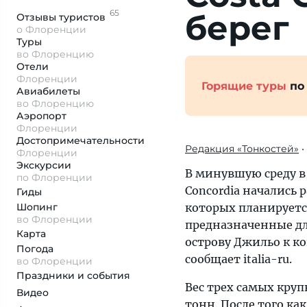
65
берег
Отзывы
туристов
о Флоренции
Туры
во Флоренцию
Отели
Флоренции
Горящие туры
по
Авиабилеты
во Флоренцию
Аэропорт
Флоренции
Достопримеча­тельности
Редакция «Тонкостей»
•
Флоренции
Экскурсии
В минувшую среду в
по Флоренции
Concordia начались
Гиды
Шопинг
которых планируетс
во Флоренции
предназначенные для
Карта
острову Джильо к ко
Погода
сообщает italia-ru.
во Флоренции
Праздники и события
Вес трех самых кру
Видео
тонн. После того к