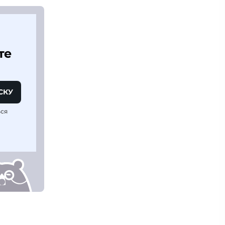
те
СКУ
ься