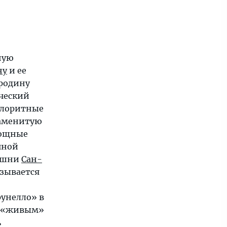
ную
ну
и ее
родину
ческий
олоритные
наменитую
мощные
чной
башни
Сан-
азывается
рунелло» в
о «живым»
ь