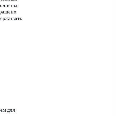
аполнены
вращено
держивать
ием для