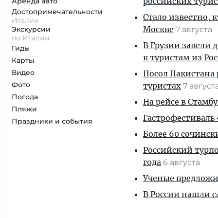
российских тури
Аренда авто
Достопримеча­тельности
Стало известно, 
Италии
Москве
Экскурсии
7 августа
по Италии
В Грузии завели 
Гиды
к туристам из Ро
Карты
Видео
Посол Пакистана 
Фото
туристах
7 август
Погода
На рейсе в Стамб
Пляжи
Гастрофестиваль «
Праздники и события
Более 60 сочинск
Российский турпо
года
6 августа
Ученые предложил
В России нашли с