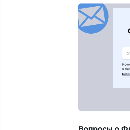
Кон
в л
рас
Вопросы о Ф