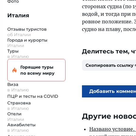
Фото
сторонах судна (по 
водой, и тогда при 
Италия
ровное положение. 
судно на плаву, посл
Отзывы туристов
об Италии
Города и курорты
Италии
Делитесь тем, ч
Туры
в Италию
Скопировать ссылку
Горящие туры
по всему миру
Виза
в Италию
Добавить комме
ПЦР и тесты на COVID
Страховка
в Италию
Отели
Другие ново
Италии
Авиабилеты
Названо условие,
в Италию