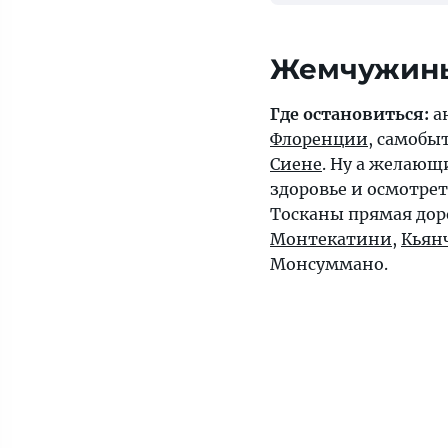
Жемчужины
Где остановиться:
а
Флоренции
, самобы
Сиене
. Ну а желаю
здоровье и осмотр
Тосканы прямая дор
Монтекатини
,
Кьян
Монсуммано.