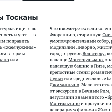
 Тосканы
нтураж ищите во
Что посмотреть:
великолеп
тность и уют — в
Флоренцию, старинную
Сие
щим поправить
умопомрачительный собор, 
еть «жемчужины»
Модильяни
Ливорно
, мисти
ога в термы
город этрусков
Вольтерру
, к
чано
или
палаццо
Монтепульчано
, з
падающую башню в
Пизе
, 
крепостные стены романти
Лукки
или средневековые 
Джиминьяно
. Мало кто отк
от экскурсии в Вечный
Рим
,
дегустации знаменитого «б
Монтальчино
и прогулки п
декорациям фильма «Жизн