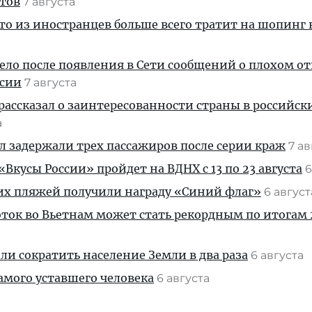
стов
7 августа
кто из иностранцев больше всего тратит на шопинг 
дело после появления в Сети сообщений о плохом 
ссии
7 августа
рассказал о заинтересованности страны в российск
а
ул задержали трех пассажиров после серии краж
7 а
Вкусы России» пройдет на ВДНХ с 13 по 23 августа
6
их пляжей получили награду «Синий флаг»
6 авгус
ток во Вьетнам может стать рекордным по итогам 
и сократить население Земли в два раза
6 августа
амого уставшего человека
6 августа