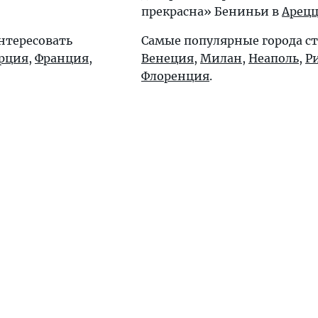
прекрасна» Бениньи в
Арец
нтересовать
Самые популярные города с
рция
,
Франция
,
Венеция
,
Милан
,
Неаполь
,
Р
Флоренция
.