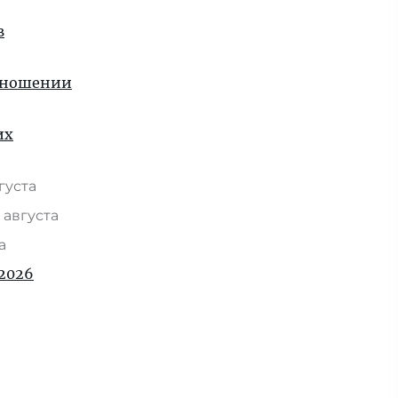
в
отношении
их
вгуста
 августа
та
2026