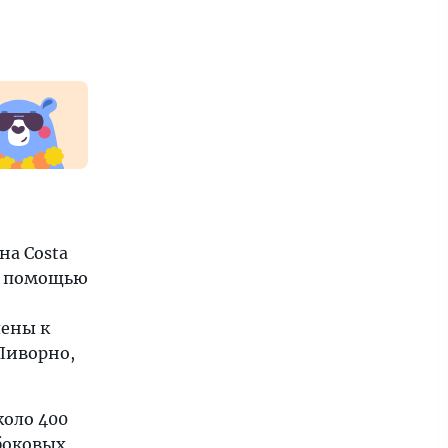
на Costa
 с помощью
лены к
 Ливорно,
коло 400
боковых