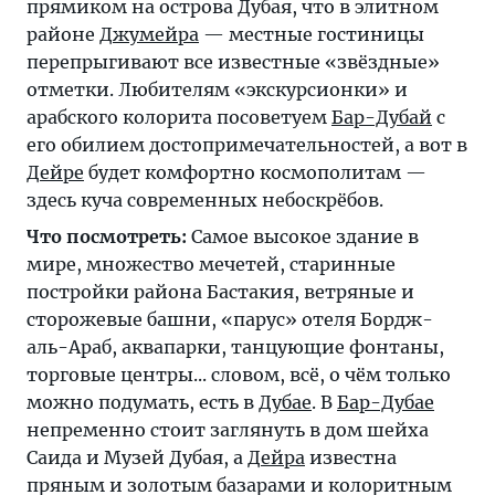
прямиком на острова Дубая, что в элитном
районе
Джумейра
— местные гостиницы
перепрыгивают все известные «звёздные»
отметки. Любителям «экскурсионки» и
арабского колорита посоветуем
Бар-Дубай
с
его обилием достопримечательностей, а вот в
Дейре
будет комфортно космополитам —
здесь куча современных небоскрёбов.
Что посмотреть:
Самое высокое здание в
мире, множество мечетей, старинные
постройки района Бастакия, ветряные и
сторожевые башни, «парус» отеля Бордж-
аль-Араб, аквапарки, танцующие фонтаны,
торговые центры... словом, всё, о чём только
можно подумать, есть в
Дубае
. В
Бар-Дубае
непременно стоит заглянуть в дом шейха
Саида и Музей Дубая, а
Дейра
известна
пряным и золотым базарами и колоритным