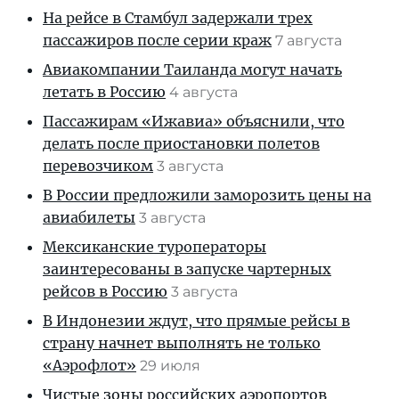
На рейсе в Стамбул задержали трех
пассажиров после серии краж
7 августа
Авиакомпании Таиланда могут начать
летать в Россию
4 августа
Пассажирам «Ижавиа» объяснили, что
делать после приостановки полетов
перевозчиком
3 августа
В России предложили заморозить цены на
авиабилеты
3 августа
Мексиканские туроператоры
заинтересованы в запуске чартерных
рейсов в Россию
3 августа
В Индонезии ждут, что прямые рейсы в
страну начнет выполнять не только
«Аэрофлот»
29 июля
Чистые зоны российских аэропортов