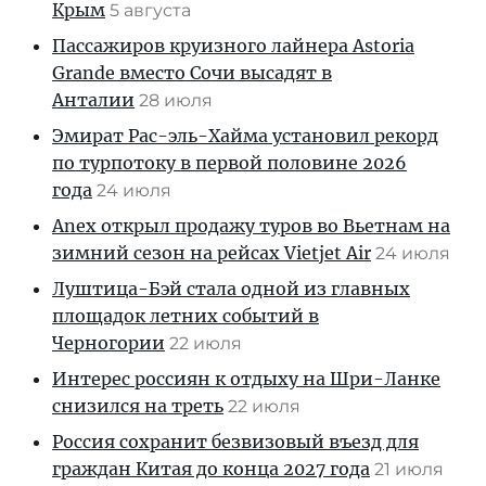
Крым
5 августа
Пассажиров круизного лайнера Astoria
Grande вместо Сочи высадят в
Анталии
28 июля
Эмират Рас-эль-Хайма установил рекорд
по турпотоку в первой половине 2026
года
24 июля
Anex открыл продажу туров во Вьетнам на
зимний сезон на рейсах Vietjet Air
24 июля
Луштица-Бэй стала одной из главных
площадок летних событий в
Черногории
22 июля
Интерес россиян к отдыху на Шри-Ланке
снизился на треть
22 июля
Россия сохранит безвизовый въезд для
граждан Китая до конца 2027 года
21 июля