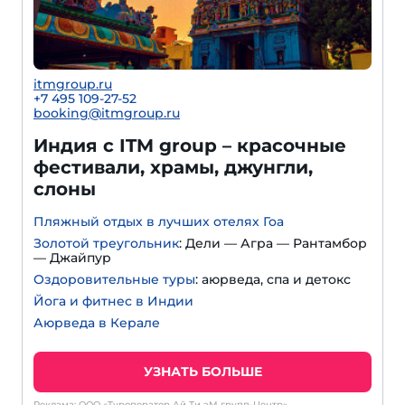
itmgroup.ru
+7 495 109-27-52
booking@itmgroup.ru
Индия с ITM group – красочные
фестивали, храмы, джунгли,
слоны
Пляжный отдых в лучших отелях Гоа
Золотой треугольник
: Дели — Агра — Рантамбор
— Джайпур
Оздоровительные туры
: аюрведа, спа и детокс
Йога и фитнес в Индии
Аюрведа в Керале
УЗНАТЬ БОЛЬШЕ
Реклама: ООО «Туроператор Ай Ти эМ групп-Центр»