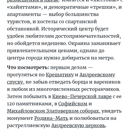
«хайяттами», и демократичные «трешки», и
апартаменты — выбор большинства
туристов, и хостелы со спартанской
обстановкой. Исторический центр будет
удобен любителям достопримечательностей,
но обойдется недешево. Окраина заманивает
привлекательными ценами, однако до
центра города нужно добираться на метро.
Что посмотреть:
первым делом —
прогуляться по
Крещатику
и
Андреевскому
спуску
, не забыв отведать борща и вареников
в любом из многочисленных ресторанчиков.
Затем побывать в
Киево-Печерской лавре
с ее
120 памятниками, в
Софийском
и
Михайловском Златоверхом соборах
, увидеть
монумент
Родина-Мать
и полюбоваться на
растреллиевскую
Андреевскую церковь
.