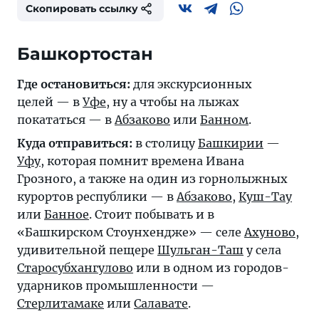
Скопировать ссылку
Башкортостан
Где остановиться:
для экскурсионных
целей — в
Уфе
, ну а чтобы на лыжах
покататься — в
Абзаково
или
Банном
.
Куда отправиться:
в столицу
Башкирии
—
Уфу
, которая помнит времена Ивана
Грозного, а также на один из горнолыжных
курортов республики — в
Абзаково
,
Куш-Тау
или
Банное
. Стоит побывать и в
«Башкирском Стоунхендже» — селе
Ахуново
,
удивительной пещере
Шульган-Таш
у села
Старосубхангулово
или в одном из городов-
ударников промышленности —
Стерлитамаке
или
Салавате
.