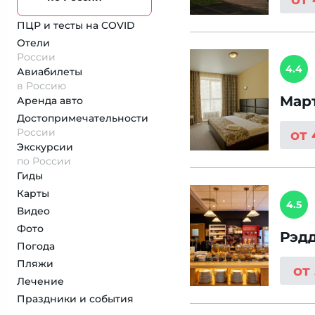
ПЦР и тесты на COVID
Отели
России
4.4
Авиабилеты
в Россию
Мар
Аренда авто
Достопримеча­тельности
России
от
Экскурсии
по России
Гиды
Карты
4.5
Видео
Фото
Рэд
Погода
Пляжи
от
Лечение
Праздники и события