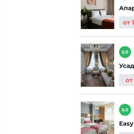
Апа
от 
5.0
Усад
от
5.0
Eas