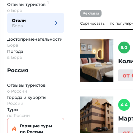
1
Отзывы
туристов
о Боре
Реклама
Отели
Сортировать:
по популяр
Бора
Достопримеча­тельности
Бора
5.0
Погода
в Боре
Кол
Россия
от
Отзывы туристов
о России
Города и курорты
России
4.4
Туры
по России
Мар
Горящие туры
по России
от