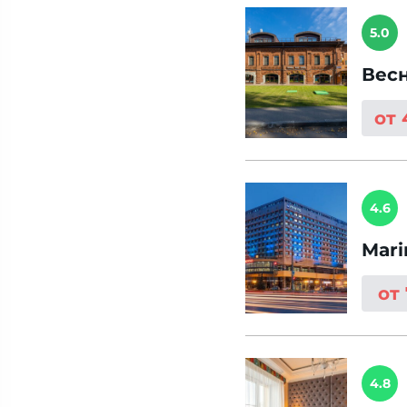
5.0
Вес
от 
4.6
Mar
от
4.8