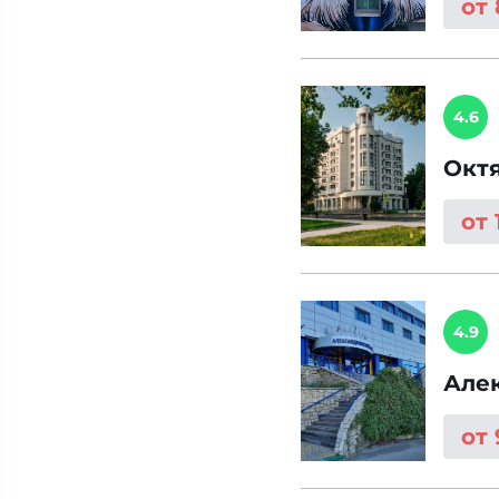
от
4.6
Окт
от 
4.9
Але
от