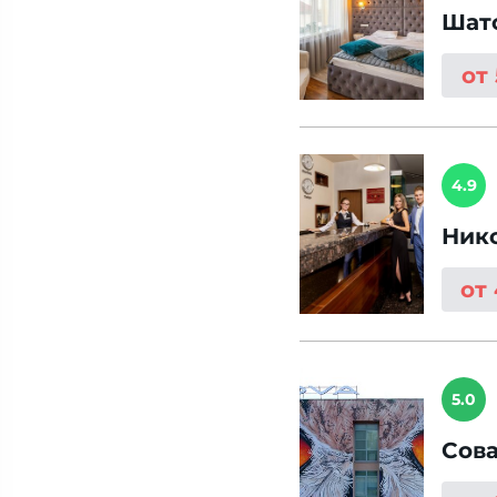
Шат
от
4.9
Ник
от
5.0
Сов