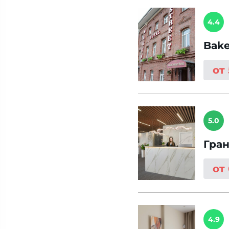
4.4
Bake
от
5.0
Гран
от
4.9