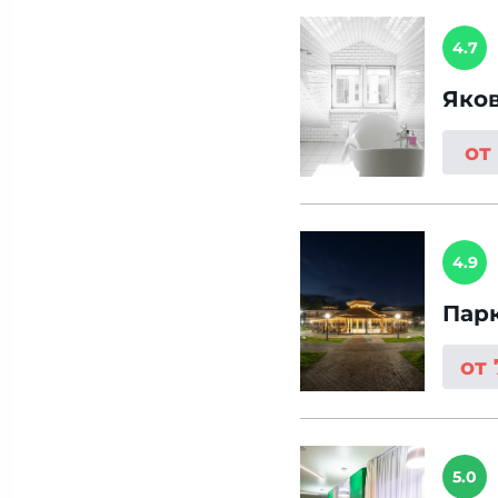
4.7
Яко
от
4.9
Пар
от
5.0