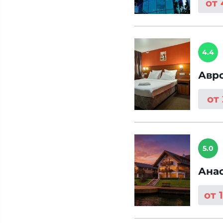
от
4.4
Авр
от
5.0
Ана
от 