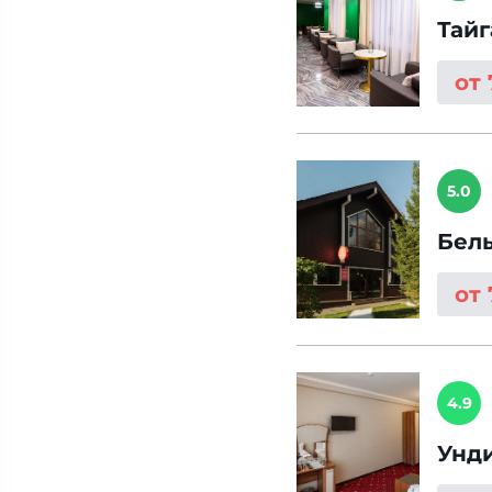
Тайг
от
5.0
Бел
от
4.9
Унд