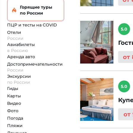
Горящие туры
по России
ПЦР и тесты на COVID
5.0
Отели
России
Гост
Авиабилеты
в Россию
от
Аренда авто
Достопримеча­тельности
России
Экскурсии
по России
5.0
Гиды
Карты
Куп
Видео
Фото
от
Погода
Пляжи