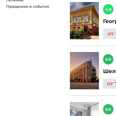
Лечение
Праздники и события
4.9
Гео
от
5.0
Шел
от
5.0