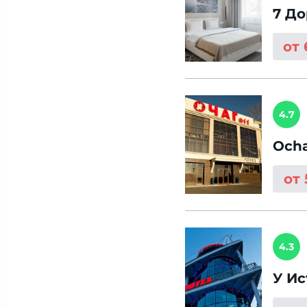
7 До
от
4.7
Och
от
4.3
У Ис