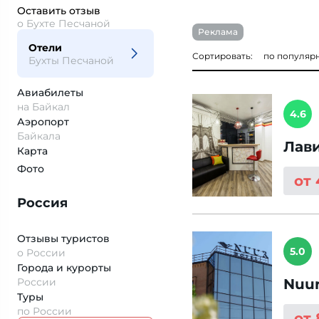
Оставить отзыв
о Бухте Песчаной
Реклама
Отели
Сортировать:
по популяр
Бухты Песчаной
Авиабилеты
на Байкал
4.6
Аэропорт
Байкала
Лав
Карта
Фото
от
Россия
Отзывы туристов
5.0
о России
Города и курорты
России
Nuur
Туры
по России
от