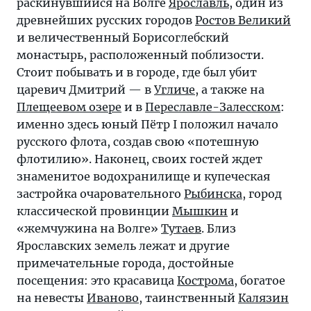
раскинувшийся на Волге
Ярославль
, один из
древнейших русских городов
Ростов Великий
и величественный Борисоглебский
монастырь, расположенный поблизости.
Стоит побывать и в городе, где был убит
царевич Дмитрий — в
Угличе
, а также на
Плещеевом озере
и в
Переславле-Залесском
:
именно здесь юный Пётр I положил начало
русского флота, создав свою «потешную
флотилию». Наконец, своих гостей ждет
знаменитое водохранилище и купеческая
застройка очаровательного
Рыбинска
, город
классической провинции
Мышкин
и
«жемчужина на Волге»
Тутаев
. Близ
Ярославских земель лежат и другие
примечательные города, достойные
посещения: это красавица
Кострома
, богатое
на невесты
Иваново
, таинственный
Калязин