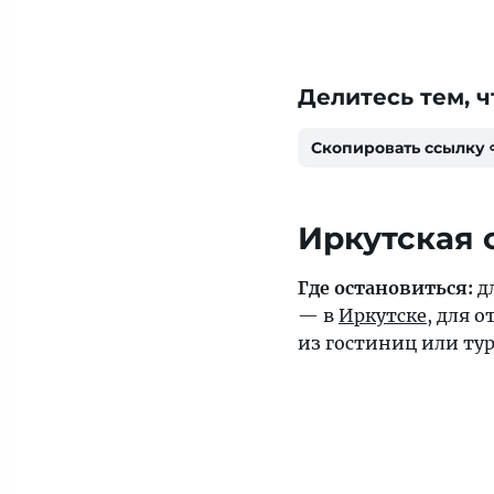
Делитесь тем, ч
Скопировать ссылку
Иркутская 
Где остановиться:
дл
— в
Иркутске
, для 
из гостиниц или ту