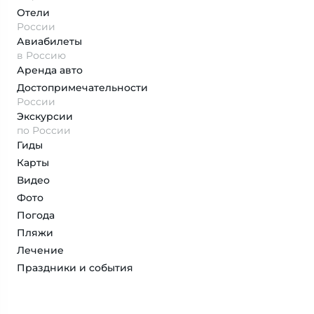
Отели
России
Авиабилеты
в Россию
Аренда авто
Достопримеча­тельности
России
Экскурсии
по России
Гиды
Карты
Видео
Фото
Погода
Пляжи
Лечение
Праздники и события