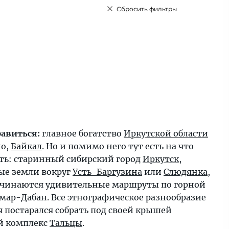
Сбросить фильтры
равиться:
главное богатство
Иркутской области
о,
Байкал
. Но и помимо него тут есть на что
ть: старинный сибирский город
Иркутск
,
ые земли вокруг
Усть-Баргузина
или
Слюдянка
,
ачинаются удивительные маршруты по горной
амар-Дабан. Все этнографическое разнообразие
я постарался собрать под своей крышей
й комплекс
Тальцы
.