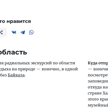
то нравится
область
я радиальных экскурсий по области
Куда отп
отдыха на природе — конечно, в одной
— конечн
рбаз
Байкала
.
посмотре
заповедн
откуда н
стране Х
этого кра
музейны