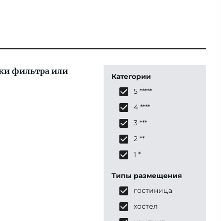
ки фильтра или
Категории
5 *****
4 ****
3 ***
2 **
1 *
Типы размещения
гостиница
хостел