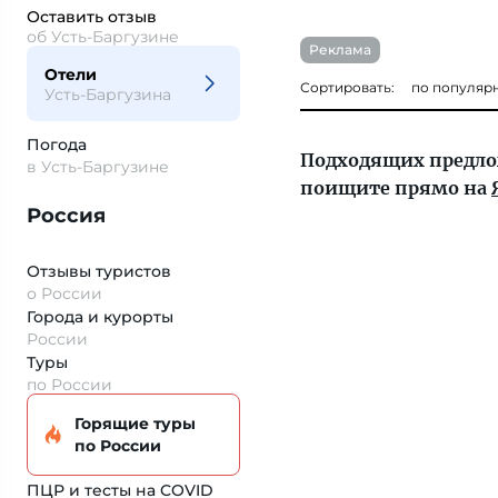
Оставить отзыв
об Усть-Баргузине
Реклама
Отели
Сортировать:
по популяр
Усть-Баргузина
Погода
Подходящих предло
в Усть-Баргузине
поищите прямо на
Россия
Отзывы туристов
о России
Города и курорты
России
Туры
по России
Горящие туры
по России
ПЦР и тесты на COVID