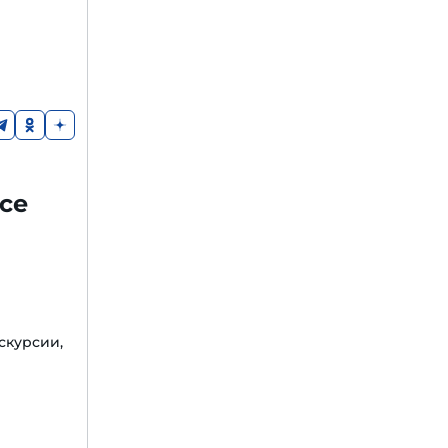
ce
кскурсии,