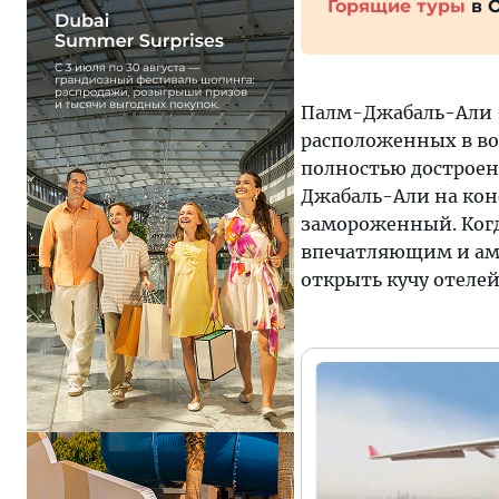
Горящие туры
в 
Палм-Джабаль-Али 
расположенных в во
полностью дострое
Джабаль-Али на коне
замороженный. Когда
впечатляющим и амб
открыть кучу отелей