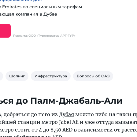
к Emirates по специальным тарифам
ающая компания в Дубае
Е
Реклама: ООО «Туроператор АРТ-ТУР»
Шопинг
Инфраструктура
Вопросы об ОАЭ
ься до Палм-Джабаль-Али
, добраться до него из
Дубая
можно либо на такси п
айшей станции метро Jabel Ali и уже оттуда вызыва
етро стоит от 4 до 8,50 AED в зависимости от расст