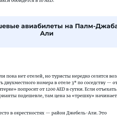
акси обойдется в 10 AED.
шевые авиабилеты на Палм-Джаба
Али
 пока нет отелей, но туристы нередко селятся воз
 двухместного номера в отеле 3* по соседству — от
терке» попросят от 1200 AED в сутки. Если отъехать
рианты подешевле, там цена за «трешку» начинает
есто в окрестностях — район Джебель-Али. Это