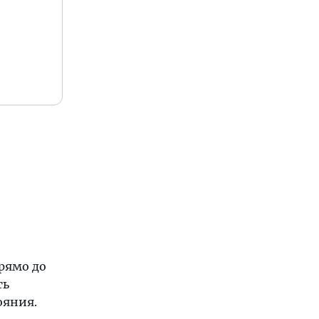
рямо до
ть
ояния.