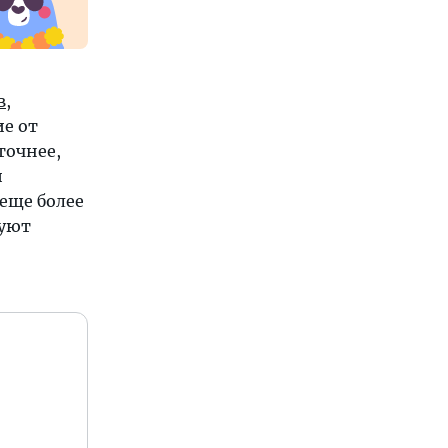
в
,
ие от
точнее,
и
еще более
руют