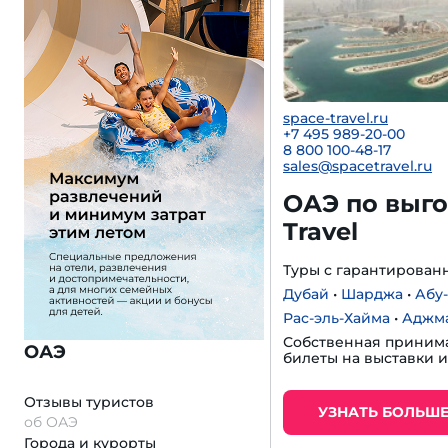
space-travel.ru
+7 495 989-20-00
8 800 100-48-17
sales@spacetravel.ru
ОАЭ по выго
Travel
Туры с гарантирован
Дубай
•
Шарджа
•
Абу
Рас-эль-Хайма
•
Аджм
Собственная приним
ОАЭ
билеты на выставки и
Отзывы туристов
УЗНАТЬ БОЛЬШ
об ОАЭ
Города и курорты