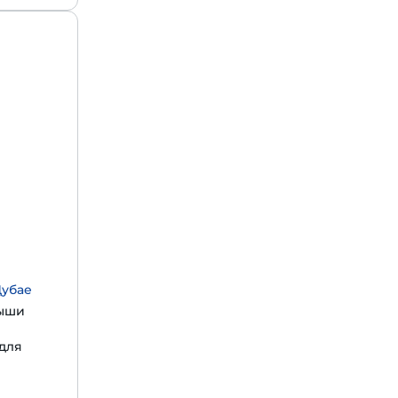
Дубае
рыши
 для