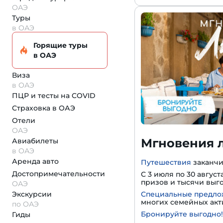
ОАЭ
Туры
в ОАЭ
Горящие туры
в ОАЭ
Виза
в ОАЭ
ПЦР и тесты на COVID
Страховка
в ОАЭ
Отели
ОАЭ
Мгновения л
Авиабилеты
в ОАЭ
Аренда авто
Путешествия
заканчи
Достопримеча­тельности
С 3 июля по 30 авгу
призов и тысячи выго
ОАЭ
Экскурсии
Специальные предл
многих семейных ак
по ОАЭ
Бронируйте выгодно!
Гиды