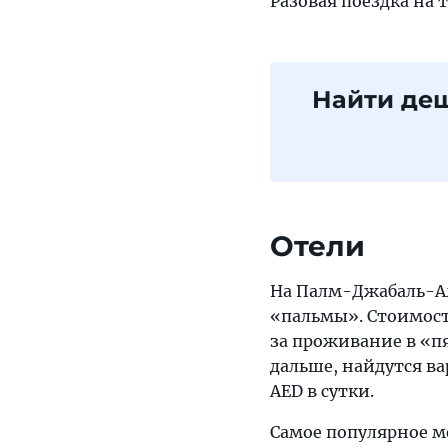
Разовая поездка на т
Найти де
Отели
На Палм-Джабаль-Али
«пальмы». Стоимость
за проживание в «пя
дальше, найдутся ва
AED в сутки.
Самое популярное м