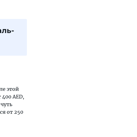
ль-
ле этой
 400 AED,
 чуть
ся от 250