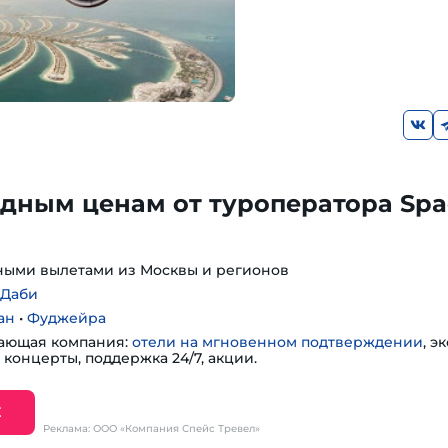
дным ценам от туроператора Spa
ными вылетами из Москвы и регионов
-Даби
ан
•
Фуджейра
ающая компания:
отели на мгновенном подтверждении
, э
 концерты, поддержка 24/7, акции.
Е
Реклама: ООО «Компания Спейс Тревел»