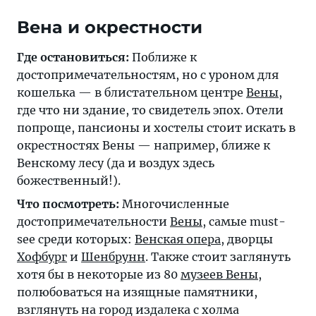
Вена и окрестности
Где остановиться:
Поближе к
достопримечательностям, но с уроном для
кошелька — в блистательном центре
Вены
,
где что ни здание, то свидетель эпох. Отели
попроще, пансионы и хостелы стоит искать в
окрестностях Вены — например, ближе к
Венскому лесу (да и воздух здесь
божественный!).
Что посмотреть:
Многочисленные
достопримечательности
Вены
, самые must-
see среди которых:
Венская опера
, дворцы
Хофбург
и
Шенбрунн
. Также стоит заглянуть
хотя бы в некоторые из 80
музеев Вены
,
полюбоваться на изящные памятники,
взглянуть на город издалека с холма