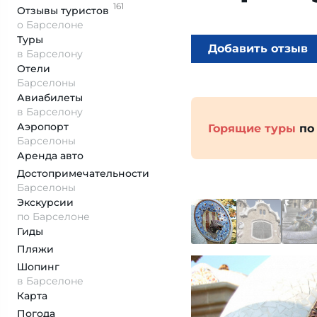
161
Отзывы
туристов
о Барселоне
Туры
Добавить отзыв
в Барселону
Отели
Барселоны
Авиабилеты
в Барселону
Аэропорт
Горящие туры
по
Барселоны
Аренда авто
Достопримеча­тельности
Барселоны
Экскурсии
по Барселоне
Гиды
Пляжи
Шопинг
в Барселоне
Карта
Погода