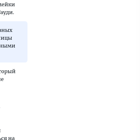
мейки
ауди.
ивных
улицы
анными
оторый
ие
в
я
ся на