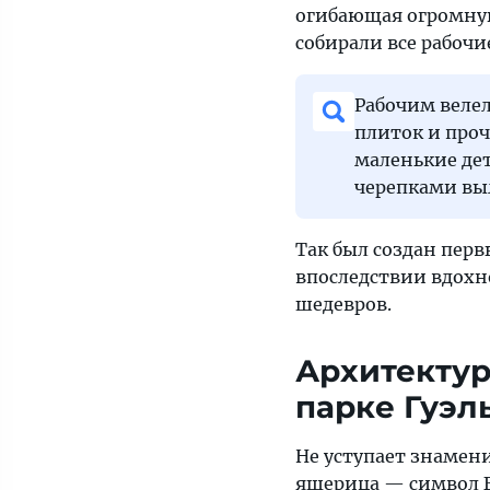
огибающая огромну
собирали все рабочи
Рабочим велел
плиток и про
маленькие дет
черепками выл
Так был создан пер
впоследствии вдохн
шедевров.
Архитектур
парке Гуэл
Не уступает знамен
ящерица — символ Б