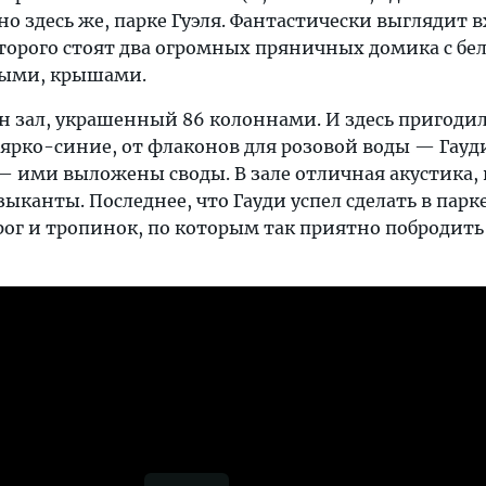
о здесь же, парке Гуэля. Фантастически выглядит в
оторого стоят два огромных пряничных домика с бе
ными, крышами.
ан зал, украшенный 86 колоннами. И здесь пригоди
з ярко-синие, от флаконов для розовой воды — Гауд
— ими выложены своды. В зале отличная акустика, 
ыканты. Последнее, что Гауди успел сделать в парк
рог и тропинок, по которым так приятно побродить