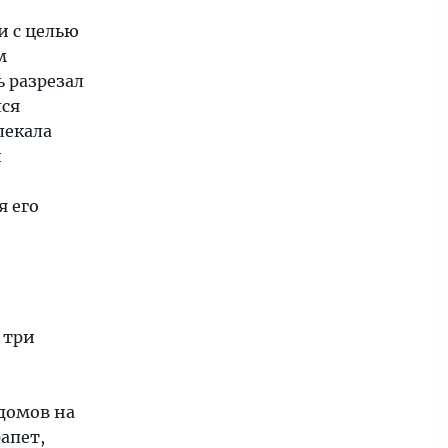
и с целью
м
ь разрезал
лся
лекала
и
я его
 три
домов на
апет,