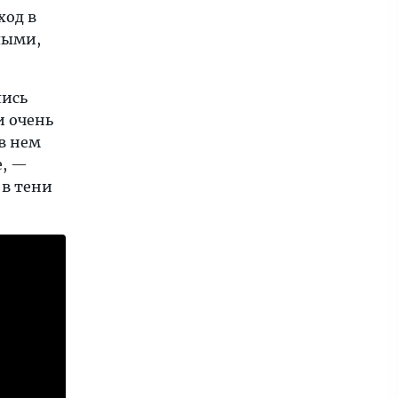
ход в
лыми,
лись
и очень
в нем
е, —
 в тени