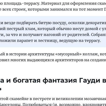
ю площадь-террасу. Материал для оформления ска
е всех строек, которыми занимался на тот момент Г
и везде подбирать битую посуду, осколки декорат
чий пестрый хлам, который обычно несут домой с 
и, за что и получают нагоняй от родителей. Собр
ожили парапет и лестницу, ведущую на террасу.
вый в истории архитектуры «мусорный» коллаж, к
овил многих выдающихся архитекторов на создан
а и богатая фантазия Гауди 
ь
итой скамейке в пестроте и великолепии мозаична
арселоны. Полюбоваться (и, возможно, вдохновить