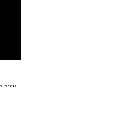
агазин,
с