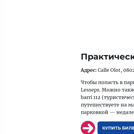
Практичес
Адрес:
Calle Olot, 08
Чтобы попасть в парк
Lesseps. Можно также
barri 112 (туристич
путешествуете на ма
парковкой — недалек
КУПИТЬ БИЛ