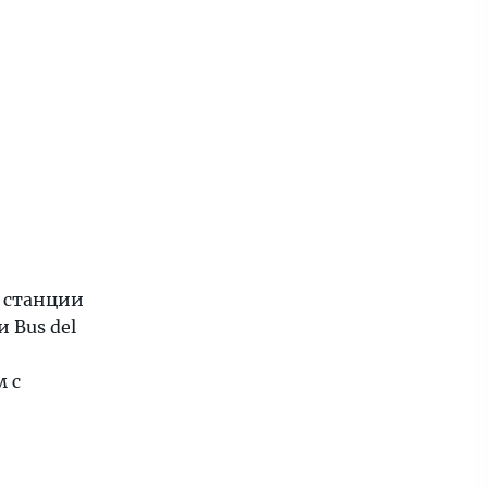
о станции
и Bus del
м с