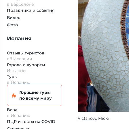
в Барселоне
Праздники и события
Видео
Фото
Испания
Отзывы туристов
об Испании
Города и курорты
Испании
Туры
в Испанию
Горящие туры
по всему миру
Виза
в Испанию
ctsnow
, Flickr
ПЦР и тесты на COVID
Страховка