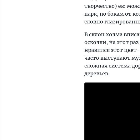
творчество) ею можн
парк, по бокам от к
словно глазирован
В склон холма впис
осколки, на этот ра
нравился этот цвет 
часто выступают муз
сложная система до
деревьев.