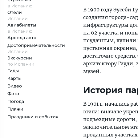
в Испанию
В 1900 году Эусеби 
Отели
создания города-сад
Испании
инфраструктуры до
Авиабилеты
в Испанию
на 62 участка и поп
Аренда авто
неудачным, купили в
Достопримеча­тельности
пустынная окраина, 
Испании
достаточно средств
Экскурсии
архитектору Гауди, з
по Испании
Гиды
музей.
Карты
Видео
История па
Фото
Погода
В 1901 г. начались р
Пляжи
этапа: вначале укр
Праздники и события
подъездные дороги,
заключительном эта
проданных участках