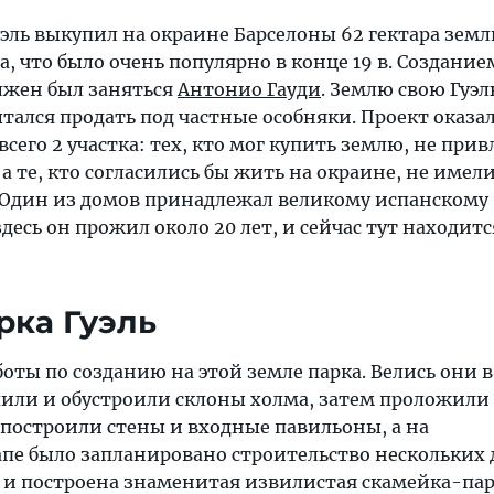
Гуэль выкупил на окраине Барселоны 62 гектара земл
а, что было очень популярно в конце 19 в. Создание
лжен был заняться
Антонио Гауди
. Землю свою Гуэл
ытался продать под частные особняки. Проект оказа
сего 2 участка: тех, кто мог купить землю, не прив
а те, кто согласились бы жить на окраине, не имел
. Один из домов принадлежал великому испанскому
десь он прожил около 20 лет, и сейчас тут находитс
рка Гуэль
аботы по созданию на этой земле парка. Велись они в
епили и обустроили склоны холма, затем проложили
 построили стены и входные павильоны, а на
пе было запланировано строительство нескольких 
 и построена знаменитая извилистая скамейка-пар