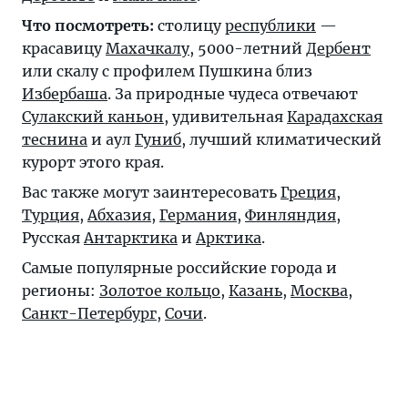
Что посмотреть:
столицу
республики
—
красавицу
Махачкалу
, 5000-летний
Дербент
или скалу с профилем Пушкина близ
Избербаша
. За природные чудеса отвечают
Сулакский каньон
, удивительная
Карадахская
теснина
и аул
Гуниб
, лучший климатический
курорт этого края.
Вас также могут заинтересовать
Греция
,
Турция
,
Абхазия
,
Германия
,
Финляндия
,
Русская
Антарктика
и
Арктика
.
Самые популярные российские города и
регионы:
Золотое кольцо
,
Казань
,
Москва
,
Санкт-Петербург
,
Сочи
.