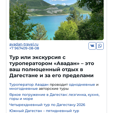
avadan-travel.ru
+7 967409-08-08
Тур или экскурсия с
туроператором «Авадан» – это
ваш полноценный отдых в
Дагестане и за его пределами
Туроператор Авадан
проводит
однодневные
и
многодневные
авторские туры
Яркое погружение в Дагестан: лезгинка, кухня,
горы и море
Четырехдневный тур по Дагестану 2026
Южный Дагестан – пятидневный тур