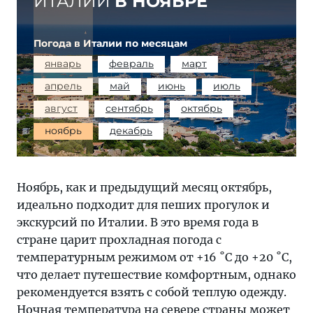
ИТАЛИИ
В НОЯБРЕ
Погода в Италии по месяцам
январь
февраль
март
апрель
май
июнь
июль
август
сентябрь
октябрь
ноябрь
декабрь
Ноябрь, как и предыдущий месяц октябрь,
идеально подходит для пеших прогулок и
экскурсий по Италии. В это время года в
стране царит прохладная погода с
температурным режимом от +16 ˚C до +20 ˚C,
что делает путешествие комфортным, однако
рекомендуется взять с собой теплую одежду.
Ночная температура на севере страны может