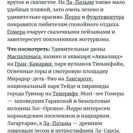
крутое и скалистое. На
Ла-Пальме
также мало
удобных пляжей, зато очень зелено и
удивительно красиво.
Йерро
и
Фуэртевентура
понравятся любителям спокойного отдыха.
Гомера
очарует сказочными пейзажами и
заинтересует поклонников экотуризма.
Что посмотреть:
Удивительные дюны
Маспаломаса
, казино и аквапарк «Акваланд»
на
Гран-Канарии
, парк вулканов Тиманфайя,
Огненные горы и смотровую площадку
Мирадор-дель-Рио на
Лансароте
,
национальный парк Тейде и пирамиды
города Гуимар на
Тенерифе
. Must-see Гомеры
— заповедник Гарахонай и базальтовые
колонны Лос-Органос. Йерро интересен
нормандским поселением и нацпарком
Лагартарио, а
Ла-Пальма
— древним
лавровым лесом и петроглифами Ла-Сарсы.