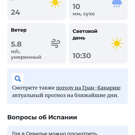
10
24
мм, сухо
Ветер
Световой
день
5.8
м/с,
10:30
умеренный
Смотрите также
погоду на Гран-Канарии
:
актуальный прогноз на ближайшие дни.
Вопросы об Испании
Где в Севилье можно посмотреть