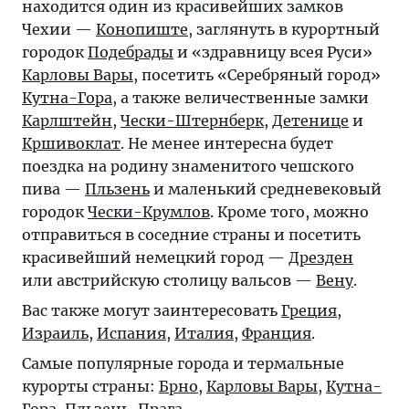
находится один из красивейших замков
Чехии —
Конопиште
, заглянуть в курортный
городок
Подебрады
и «здравницу всея Руси»
Карловы Вары
, посетить «Серебряный город»
Кутна-Гора
, а также величественные замки
Карлштейн
,
Чески-Штернберк
,
Детенице
и
Кршивоклат
. Не менее интересна будет
поездка на родину знаменитого чешского
пива —
Пльзень
и маленький средневековый
городок
Чески-Крумлов
. Кроме того, можно
отправиться в соседние страны и посетить
красивейший немецкий город —
Дрезден
или австрийскую столицу вальсов —
Вену
.
Вас также могут заинтересовать
Греция
,
Израиль
,
Испания
,
Италия
,
Франция
.
Самые популярные города и термальные
курорты страны:
Брно
,
Карловы Вары
,
Кутна-