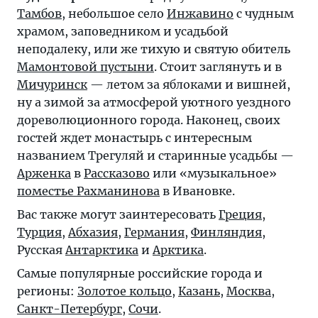
Тамбов
, небольшое село
Инжавино
с чудным
храмом, заповедником и усадьбой
неподалеку, или же тихую и святую обитель
Мамонтовой пустыни
. Стоит заглянуть и в
Мичуринск
— летом за яблоками и вишней,
ну а зимой за атмосферой уютного уездного
дореволюционного города. Наконец, своих
гостей ждет монастырь с интересным
названием Трегуляй и старинные усадьбы —
Арженка
в
Рассказово
или «музыкальное»
поместье Рахманинова
в Ивановке.
Вас также могут заинтересовать
Греция
,
Турция
,
Абхазия
,
Германия
,
Финляндия
,
Русская
Антарктика
и
Арктика
.
Самые популярные российские города и
регионы:
Золотое кольцо
,
Казань
,
Москва
,
Санкт-Петербург
,
Сочи
.