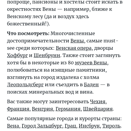
попроще, пансионы и хостелы стоит искать в
окрестностях Вены — например, ближе к
Венскому лесу (да и воздух здесь
божественный!).
Что посмотреть:
Многочисленные
достопримечательности
Вены
, самые must-
see среди которых:
Венская опера
, дворцы
Хофбург
и
Шенбрунн
. Также стоит заглянуть
хотя бы в некоторые из 80
музеев Вены
,
полюбоваться на изящные памятники,
взглянуть на город издалека с холма
Леопольдсберг
или съездить в
Баден
— в
поисках минеральных вод и вина.
Вас также могут заинтересовать
Чехия
,
Франция
,
Венгрия
,
Германия
,
Швейцария
.
Самые популярные города и курорты страны:
Вена
,
Город Зальцбург
,
Грац
,
Инсбрук
,
Тироль
.