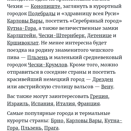
Чехии —
Конопиште
, заглянуть в курортный
городок
Подебрады
и «здравницу всея Руси»
Карловы Вары
, посетить «Серебряный город»
Кутна-Гора
, а также величественные замки
Карлштейн
,
Чески-Штернберк
,
Детенице
и
Кршивоклат
. Не менее интересна будет
поездка на родину знаменитого чешского
пива —
Пльзень
и маленький средневековый
городок
Чески-Крумлов
. Кроме того, можно
отправиться в соседние страны и посетить
красивейший немецкий город —
Дрезден
или австрийскую столицу вальсов —
Вену
.
Вас также могут заинтересовать
Греция
,
Израиль
,
Испания
,
Италия
,
Франция
.
Самые популярные города и термальные
курорты страны:
Брно
,
Карловы Вары
,
Кутна-
Гора
,
Пльзень
,
Прага
.