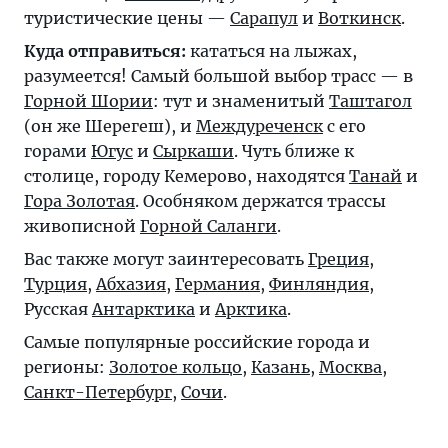
туристические цены —
Сарапул
и
Воткинск
.
Куда отправиться:
кататься на лыжах,
разумеется! Самый большой выбор трасс — в
Горной Шории
: тут и знаменитый
Таштагол
(он же Шерегеш), и
Междуреченск
с его
горами
Югус
и
Сыркаши
. Чуть ближе к
столице, городу Кемерово, находятся
Танай
и
Гора Золотая
. Особняком держатся трассы
живописной
Горной Саланги
.
Вас также могут заинтересовать
Греция
,
Турция
,
Абхазия
,
Германия
,
Финляндия
,
Русская
Антарктика
и
Арктика
.
Самые популярные российские города и
регионы:
Золотое кольцо
,
Казань
,
Москва
,
Санкт-Петербург
,
Сочи
.