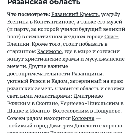
Рязанская область
Что посмотреть:
Рязанский Кремль
, усадьбу
Есенина в Константинове, а также его музей
(и парту, за которой учился будущий великий
поэт) в симпатичном уездном городе
Спас-
Клепики
. Кроме того, стоит побывать в
старинном
Касимове
, где в мире и согласии
живут христианские храмы и мусульманские
мечети. Другие важные
достопримечательности Рязанщины:
уютный Ряжск и Кадом, затерянный на краю
рязанских земель. Славится область и своими
светлыми монастырями: Дмитриево-
Ряжским в Скопине, Чернеево-Никольским в
Шацке и Иоанно-Богословским в Пощупово.
Совсем рядом находится
Коломна
—
любимый город Дмитрия Донского с хорошо
сохранившимся Кремлем и уникальным для