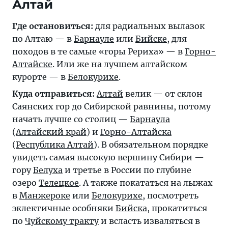
Алтай
Где остановиться:
для радиальных вылазок
по Алтаю — в
Барнауле
или
Бийске
, для
походов в те самые «горы Рериха» — в
Горно-
Алтайске
. Или же на лучшем алтайском
курорте — в
Белокурихе
.
Куда отправиться:
Алтай
велик — от склон
Саянских гор до Сибирской равнины, потому
начать лучше со столиц —
Барнаула
(
Алтайский край
) и
Горно-Алтайска
(
Республика Алтай
). В обязательном порядке
увидеть самая высокую вершину Сибири —
гору
Белуха
и третье в России по глубине
озеро
Телецкое
. А также покататься на лыжах
в
Манжероке
или
Белокурихе
, посмотреть
эклектичные особняки
Бийска
, прокатиться
по
Чуйскому тракту
и всласть изваляться в