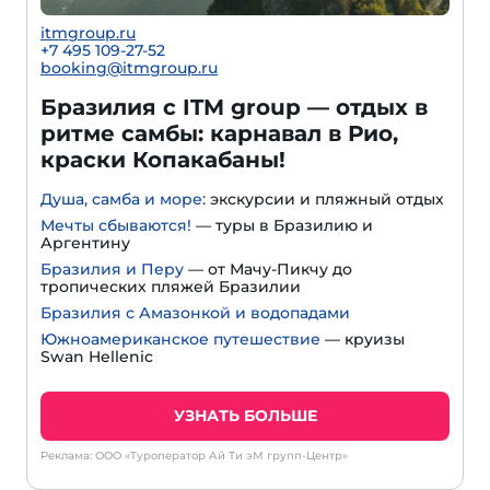
itmgroup.ru
+7 495 109-27-52
booking@itmgroup.ru
Бразилия с ITM group — отдых в
ритме самбы: карнавал в Рио,
краски Копакабаны!
Душа, самба и море:
экскурсии и пляжный отдых
Мечты сбываются!
— туры в Бразилию и
Аргентину
Бразилия и Перу
— от Мачу-Пикчу до
тропических пляжей Бразилии
Бразилия с Амазонкой и водопадами
Южноамериканское путешествие
— круизы
Swan Hellenic
УЗНАТЬ БОЛЬШЕ
Реклама: ООО «Туроператор Ай Ти эМ групп-Центр»