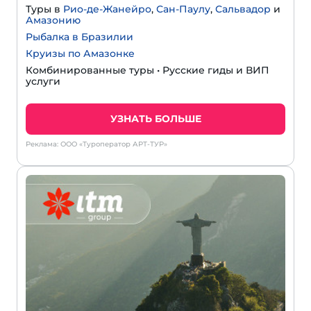
Туры в
Рио-де-Жанейро
,
Сан-Паулу
,
Сальвадор
и
Амазонию
Рыбалка в Бразилии
Круизы по Амазонке
Комбинированные туры • Русские гиды и ВИП
услуги
УЗНАТЬ БОЛЬШЕ
Реклама: ООО «Туроператор АРТ-ТУР»