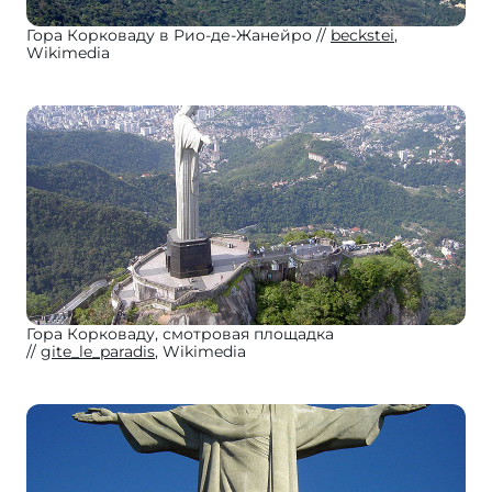
Гора Корковаду в Рио-де-Жанейро
beckstei
,
Wikimedia
Гора Корковаду, смотровая площадка
gite_le_paradis
, Wikimedia