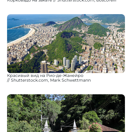
Корковадо на закате
Shutterstock.com, boscorelli
Красивый вид на Рио-де-Жанейро
Shutterstock.com, Mark Schwettmann