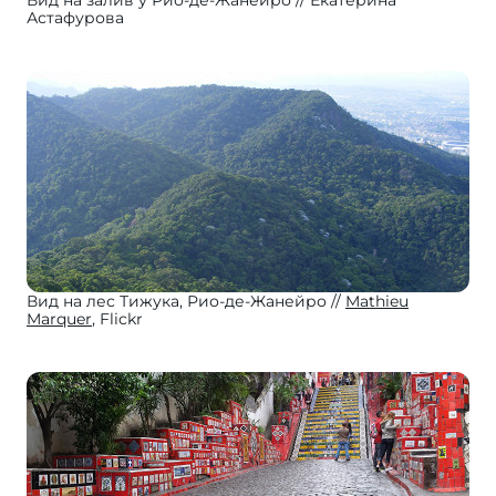
Вид на залив у Рио-де-Жанейро
Екатерина
Астафурова
Вид на лес Тижука, Рио-де-Жанейро
Mathieu
Marquer
, Flickr