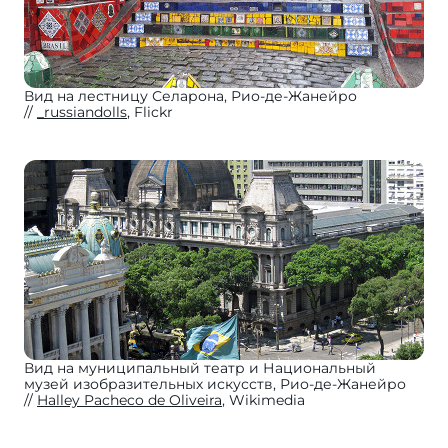
Вид на лестницу Селарона, Рио-де-Жанейро
_russiandolls
, Flickr
Вид на муниципальный театр и Национальный
музей изобразительных искусств, Рио-де-Жанейро
Halley Pacheco de Oliveira
, Wikimedia