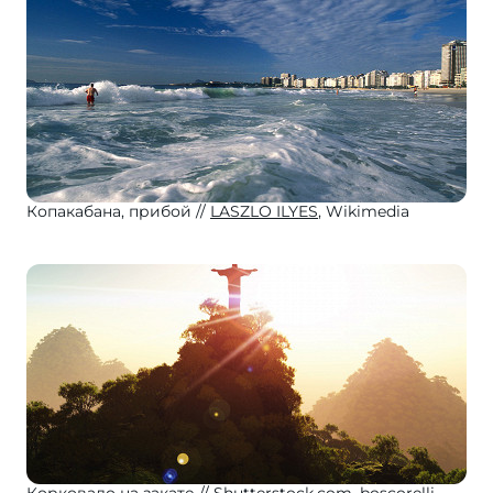
Копакабана, прибой
LASZLO ILYES
, Wikimedia