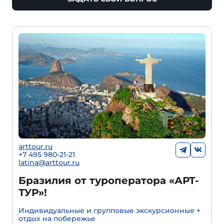
arttour.ru
+
7 495 980-21-21
latina@arttour.ru
Бразилия от туроператора «АРТ-
ТУР»!
Индивидуальные и групповые экскурсионные +
отдых на побережье