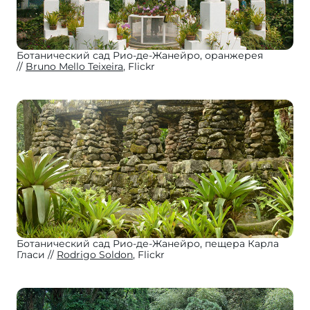
Ботанический сад Рио-де-Жанейро, оранжерея
Bruno Mello Teixeira
, Flickr
Ботанический сад Рио-де-Жанейро, пещера Карла
Гласи
Rodrigo Soldon
, Flickr