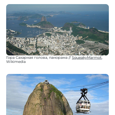
Гора Сахарная голова, панорама
SqueakyMarmot
,
Wikimedia