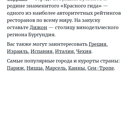
родине знаменитого «Красного гида» —
одного из наиболее авторитетных рейтингов
ресторанов по всему миру. На закуску
оставьте
Дижон
— столицу винодельческого
региона Бургундия.
Вас также могут заинтересовать
Греция
,
Израиль
,
Испания
,
Италия
,
Чехия
.
Самые популярные города и курорты страны:
Париж
,
Ницца
,
Марсель
,
Канны
,
Сен-Тропе
.