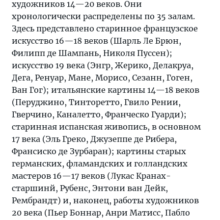
художников 14—20 веков. Они
хронологически распределены по 35 залам.
Здесь представлено старинное французское
искусство 16—18 веков (Шарль Ле Брюн,
Филипп де Шампань, Николя Пуссен);
искусство 19 века (Энгр, Жерико, Делакруа,
Дега, Ренуар, Мане, Морисо, Сезанн, Гоген,
Ван Гог); итальянские картины 14—18 веков
(Перуджино, Тинторетто, Гвило Рении,
Гверчино, Каналетто, Франческо Гуарди);
старинная испанская живопись, в основном
17 века (Эль Греко, Джузеппе де Рибера,
Франсиско де Зурбаран); картины старых
германских, фламандских и голландских
мастеров 16—17 веков (Лукас Кранах-
старшинй, Рубенс, Энтони ван Дейк,
Рембрандт) и, наконец, работы художников
20 века (Пьер Боннар, Анри Матисс, Пабло