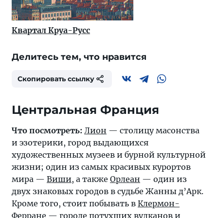
Квартал Круа-Русс
Делитесь тем, что нравится
Скопировать ссылку
Центральная Франция
Что посмотреть:
Лион
— столицу масонства
и эзотерики, город выдающихся
художественных музеев и бурной культурной
жизни; один из самых красивых курортов
мира —
Виши
, а также
Орлеан
— один из
двух знаковых городов в судьбе Жанны д’Арк.
Кроме того, стоит побывать в
Клермон-
Ферране
— городе потухших вулканов и