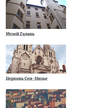
Музей Гадань
Церковь Сен-Низье