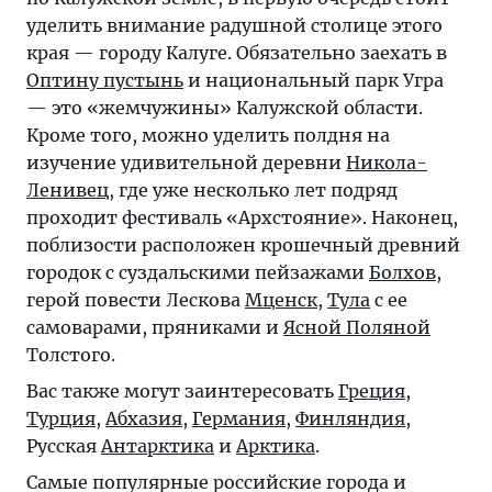
уделить внимание радушной столице этого
края — городу Калуге. Обязательно заехать в
Оптину пустынь
и национальный парк Угра
— это «жемчужины» Калужской области.
Кроме того, можно уделить полдня на
изучение удивительной деревни
Никола-
Ленивец
, где уже несколько лет подряд
проходит фестиваль «Архстояние». Наконец,
поблизости расположен крошечный древний
городок c суздальскими пейзажами
Болхов
,
герой повести Лескова
Мценск
,
Тула
с ее
самоварами, пряниками и
Ясной Поляной
Толстого.
Вас также могут заинтересовать
Греция
,
Турция
,
Абхазия
,
Германия
,
Финляндия
,
Русская
Антарктика
и
Арктика
.
Самые популярные российские города и