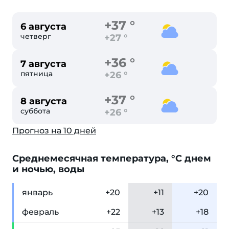
+37 °
6 августа
четверг
+27 °
+36 °
7 августа
пятница
+26 °
+37 °
8 августа
суббота
+26 °
Прогноз на 10 дней
Cреднемесячная температура, °C днем
и ночью, воды
янв
арь
+20
+11
+20
фев
раль
+22
+13
+18