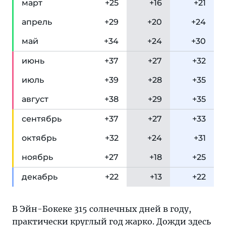
мар
т
+25
+16
+21
апр
ель
+29
+20
+24
май
+34
+24
+30
июн
ь
+37
+27
+32
июл
ь
+39
+28
+35
авг
уст
+38
+29
+35
сен
тябрь
+37
+27
+33
окт
ябрь
+32
+24
+31
ноя
брь
+27
+18
+25
дек
абрь
+22
+13
+22
В Эйн-Бокеке 315 солнечных дней в году,
практически круглый год жарко. Дожди здесь