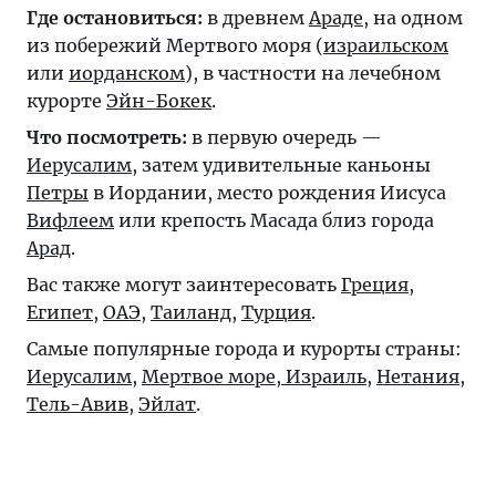
Где остановиться:
в древнем
Араде
, на одном
из побережий Мертвого моря (
израильском
или
иорданском
), в частности на лечебном
курорте
Эйн-Бокек
.
Что посмотреть:
в первую очередь —
Иерусалим
, затем удивительные каньоны
Петры
в Иордании, место рождения Иисуса
Вифлеем
или крепость Масада близ города
Арад
.
Вас также могут заинтересовать
Греция
,
Египет
,
ОАЭ
,
Таиланд
,
Турция
.
Самые популярные города и курорты страны:
Иерусалим
,
Мертвое море, Израиль
,
Нетания
,
Тель-Авив
,
Эйлат
.