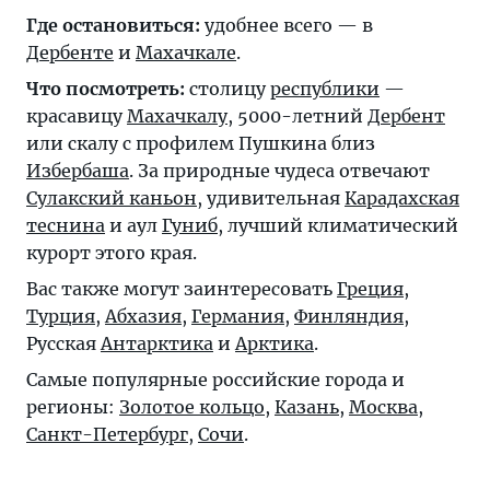
Где остановиться:
удобнее всего — в
Дербенте
и
Махачкале
.
Что посмотреть:
столицу
республики
—
красавицу
Махачкалу
, 5000-летний
Дербент
или скалу с профилем Пушкина близ
Избербаша
. За природные чудеса отвечают
Сулакский каньон
, удивительная
Карадахская
теснина
и аул
Гуниб
, лучший климатический
курорт этого края.
Вас также могут заинтересовать
Греция
,
Турция
,
Абхазия
,
Германия
,
Финляндия
,
Русская
Антарктика
и
Арктика
.
Самые популярные российские города и
регионы:
Золотое кольцо
,
Казань
,
Москва
,
Санкт-Петербург
,
Сочи
.