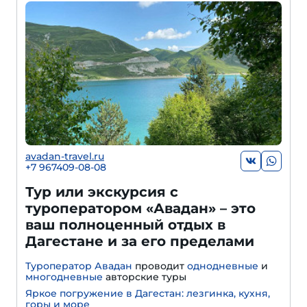
avadan-travel.ru
+7 967409-08-08
Тур или экскурсия с
туроператором «Авадан» – это
ваш полноценный отдых в
Дагестане и за его пределами
Туроператор Авадан
проводит
однодневные
и
многодневные
авторские туры
Яркое погружение в Дагестан: лезгинка, кухня,
горы и море