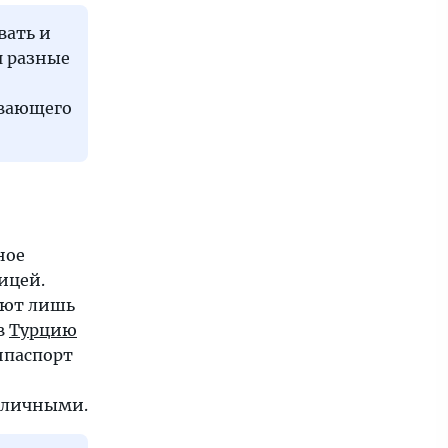
вать и
я разные
ывающего
ное
ицей.
уют лишь
в
Турцию
нпаспорт
аличными.