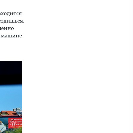
аходится
ездишься.
менно
а машине