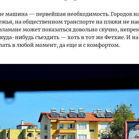
не машина — первейшая необходимость. Городок н
режья, на общественном транспорте на пляжи не на
Даламане может показаться довольно скучно, непре
куда-нибудь съездить — хоть в тот же Фетхие. И н
лать в любой момент, да еще и с комфортом.