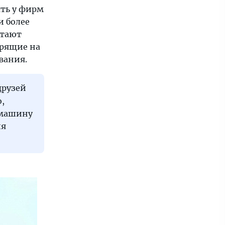
ять у фирм
 и более
итают
орящие на
вания.
друзей
,
 машину
ия