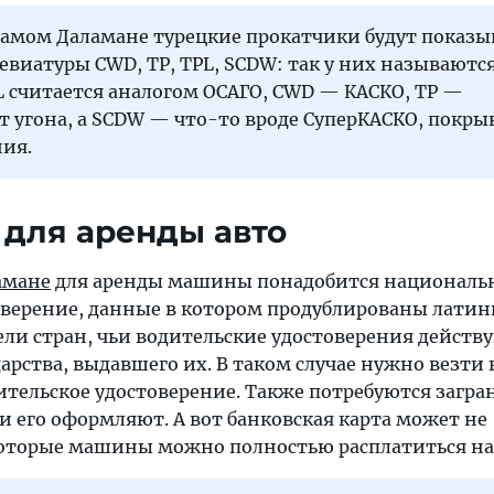
самом Даламане турецкие прокатчики будут показы
евиатуры CWD, TP, TPL, SCDW: так у них называютс
L считается аналогом ОСАГО, CWD — КАСКО, TP —
т угона, а SCDW — что-то вроде СуперКАСКО, покр
ния.
для аренды авто
амане
для аренды машины понадобится националь
оверение, данные в котором продублированы латин
и стран, чьи водительские удостоверения действ
арства, выдавшего их. В таком случае нужно везти 
тельское удостоверение. Также потребуются загра
ли его оформляют. А вот банковская карта может не
екоторые машины можно полностью расплатиться н