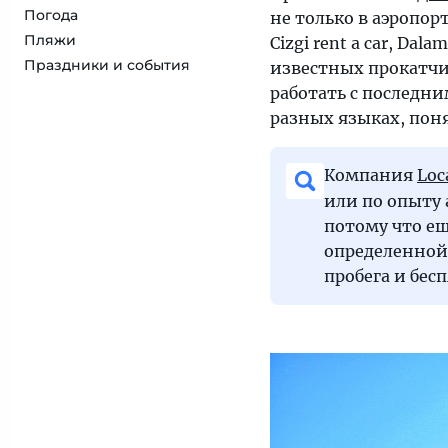
Погода
не только в аэропор
Пляжи
Cizgi rent a car, Dala
Праздники и события
известных прокатчик
работать с последн
разных языках, пон
Компания
Loc
или по опыту 
потому что ещ
определенной 
пробега и бес