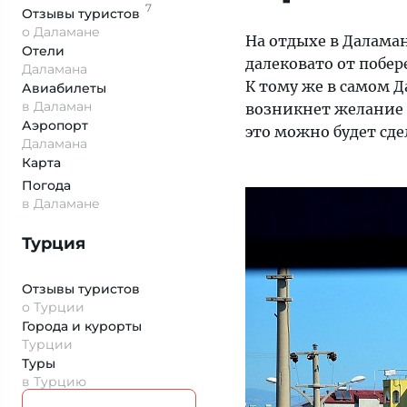
7
Отзывы
туристов
о Даламане
На отдыхе в Далама
Отели
далековато от побе
Даламана
К тому же в самом 
Авиабилеты
в Даламан
возникнет желание 
Аэропорт
это можно будет сде
Даламана
Карта
Погода
в Даламане
Турция
Отзывы туристов
о Турции
Города и курорты
Турции
Туры
в Турцию