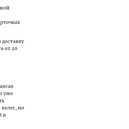
вной
арточках
 доставку
а от 20
юансах
о уже
ть
 колес, но
R в