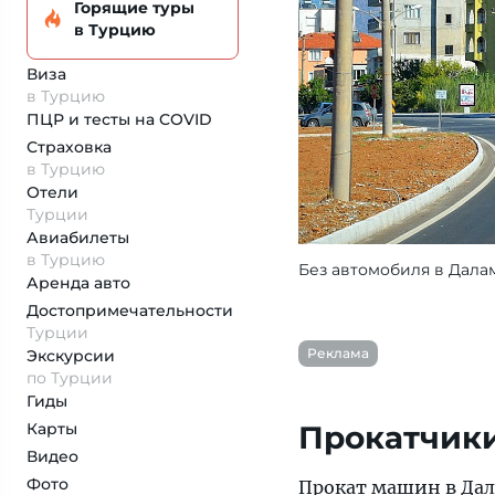
Горящие туры
в Турцию
Виза
в Турцию
ПЦР и тесты на COVID
Страховка
в Турцию
Отели
Турции
Авиабилеты
в Турцию
Без автомобиля в Дала
Аренда авто
Достопримеча­тельности
Турции
Реклама
Экскурсии
по Турции
Гиды
Карты
Прокатчик
Видео
Фото
Прокат машин в
Да