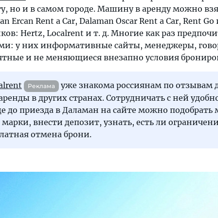
ту, но и в самом городе. Машину в аренду можно вз
man Ercan Rent a Car, Dalaman Oscar Rent a Car, Rent Go
ов: Hertz, Localrent и т. д. Многие как раз предпоч
ими: у них информативные сайты, менеджеры, гов
ятные и не меняющиеся внезапно условия брониро
alrent
уже знакома россиянам по отзывам 
Реклама
аренды в других странах. Сотрудничать с ней удобно
е до приезда в Даламан на сайте можно подобрать
марки, внести депозит, узнать, есть ли ограничен
платная отмена брони.