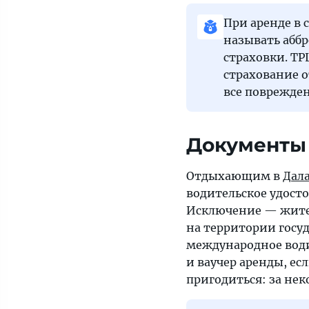
При аренде в 
называть аббр
страховки. TP
страхование о
все поврежде
Документы 
Отдыхающим в
Дал
водительское удост
Исключение — жител
на территории госуд
международное води
и ваучер аренды, ес
пригодиться: за н