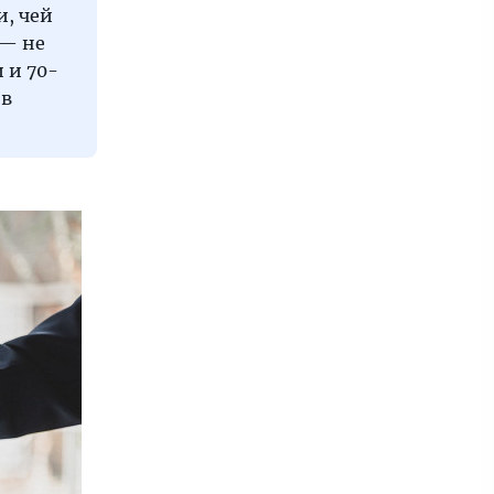
и, чей
 — не
 и 70-
 в