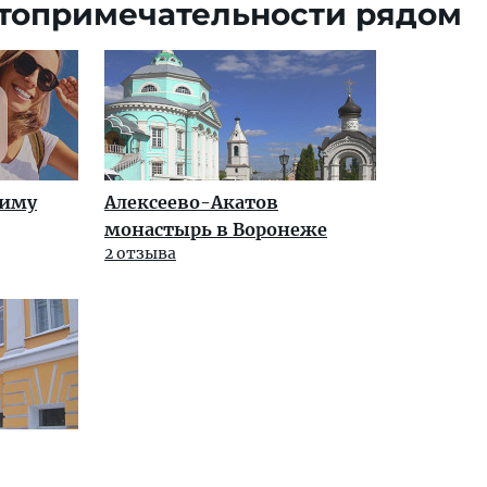
топримечательности рядом
Биму
Алексеево-Акатов
монастырь в Воронеже
2 отзыва