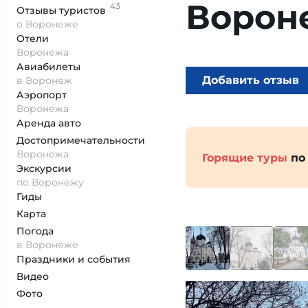
Ворон
43
Отзывы
туристов
о Воронеже
Отели
Воронежа
Авиабилеты
Добавить отзыв
в Воронеж
Аэропорт
Воронежа
Аренда авто
Достопримеча­тельности
Воронежа
Горящие туры
по
Экскурсии
по Воронежу
Гиды
Карта
Погода
в Воронеже
Праздники и события
Видео
Фото