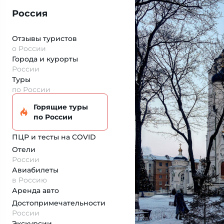
Россия
Отзывы туристов
о России
Города и курорты
России
Туры
по России
Горящие туры
по России
ПЦР и тесты на COVID
Отели
России
Авиабилеты
в Россию
Аренда авто
Достопримеча­тельности
России
Экскурсии