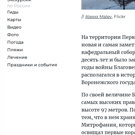
по России
Гиды
Alexxx Malev
, Flickr
Карты
Видео
Фото
На территории Перв
Погода
новая и самая заме
Пляжи
кафедральный собор.
Лечение
десять лет и было з
Праздники и события
годы войны Благове
располагался в исто
Воронежского госуд
По своей величине 
самых высоких прав
высоте 97 метров. 
тем, что в нем хра
Митрофания, которы
освящал первые кор