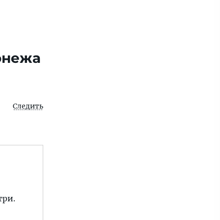
онежа
Следить
три.