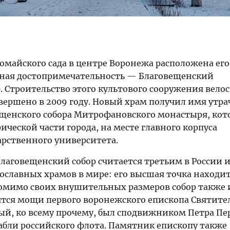
омайского сада в центре Воронежа расположена его
тная достопримечательность — Благовещенский
 Строительство этого культового сооружения вело
авершено в 2009 году. Новый храм получил имя утра
щенского собора Митрофановского монастыря, ко
рической части города, на месте главного корпуса
арственного университета.
Благовещенский собор считается третьим в России 
ославных храмов в мире: его высшая точка находит
Помимо своих внушительных размеров собор также 
нятся мощи первого воронежского епископа Святите
й, ко всему прочему, был сподвижником Петра Пе
абли российского флота. Памятник епископу также