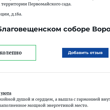
а территории Первомайского сада.
ции, д.18a.
 Благовещенском соборе Вор
колепно
Добавить отзыв
 уюта
окойной душой и сердцем, а вышла с гармонией вну
 наполненное мощной энергетикой место.