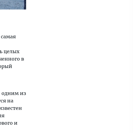
 самая
сь целых
ченного в
торый
и одним из
ся на
известен
ля
рвого и