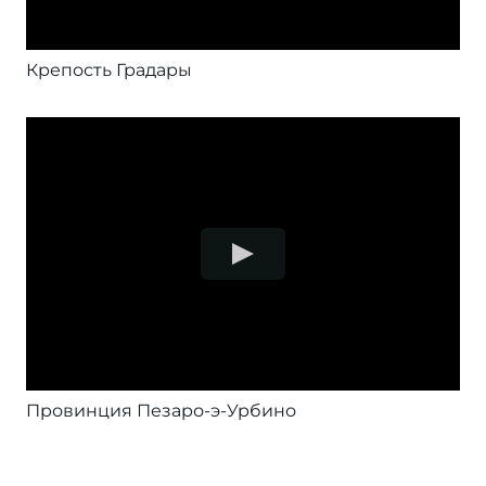
Крепость Градары
Провинция Пезаро-э-Урбино