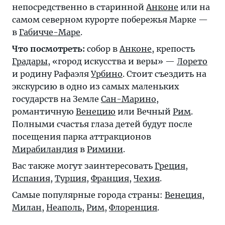
непосредственно в старинной
Анконе
или на
самом северном курорте побережья Марке —
в
Габичче-Маре
.
Что посмотреть:
собор в
Анконе
, крепость
Градары
, «город искусства и веры» —
Лорето
и родину Рафаэля
Урбино
. Стоит съездить на
экскурсию в одно из самых маленьких
государств на Земле
Сан-Марино
,
романтичную
Венецию
или Вечный
Рим
.
Полными счастья глаза детей будут после
посещения парка аттракционов
Мирабиландия
в
Римини
.
Вас также могут заинтересовать
Греция
,
Испания
,
Турция
,
Франция
,
Чехия
.
Самые популярные города страны:
Венеция
,
Милан
,
Неаполь
,
Рим
,
Флоренция
.