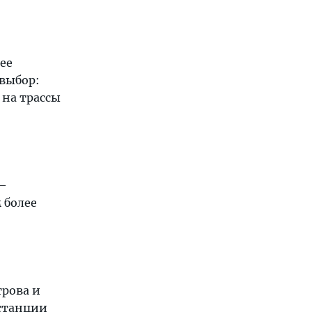
ее
 выбор:
 на трассы
 —
 более
трова и
 станции