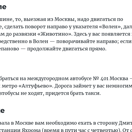
ле
шине, то, выезжая из Москвы, надо двигаться по
 сделать поворот направо у указателя «Волен», дал
ам до развязки «Животино». Здесь у вас появляется
редственно в Волен — поворачивайте направо; если
тепаново — продолжайте двигаться прямо.
браться на междугородном автобусе № 401 Москва
 метро «Алтуфьево». Дорога займет у вас немногим
втобусы не ходят, придется брать такси.
ке
зала в Москве вам необходимо ехать в сторону Дми
 станции
Яхрома
(время в пути час с четвертью). От