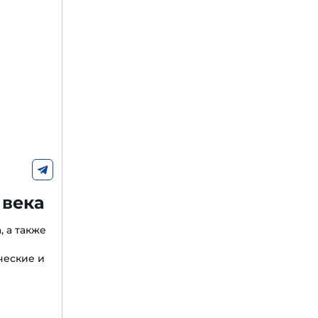
 века
, а также
ческие и