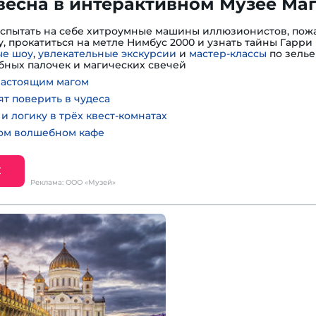
весна в интерактивном Музее Ма
испытать на себе хитроумные машины иллюзионистов, пожа
, прокатиться на метле Нимбус 2000 и узнать тайны Гарри 
е шоу
,
увлекательные экскурсии
и
мастер-классы
по зелье
ных палочек и магических свечей
настоящим магом
ят поверить в чудеса
и логику в трёх квест-комнатах
ном волшебном кафе
Е
Реклама: ООО «Музей»