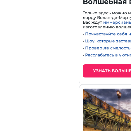
Волшебная 
Только здесь можно 
лорду Волан-де-Морту
Вас ждут
иммерсивны
изготовлению волшеб
•
Почувствуйте себя 
•
Шоу, которые застав
•
Проверьте смелость 
•
Расслабьтесь в уют
УЗНАТЬ БОЛЬШ