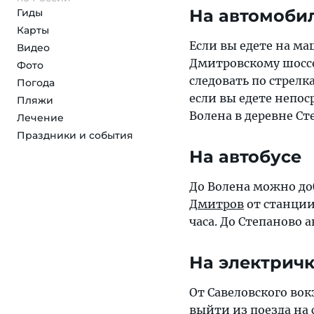
На автомоби
Гиды
Карты
Если вы едете на ма
Видео
Дмитровскому шоссе,
Фото
следовать по стрелк
Погода
если вы едете непос
Пляжи
Волена в деревне С
Лечение
Праздники и события
На автобусе
До Волена можно до
Дмитров
от станции
часа. До Степаново а
На электрич
От Савеловского вок
выйти из поезда на