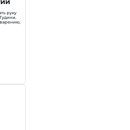
гии
ть руку
Гудини.
варению,