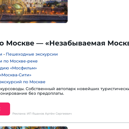
по Москве — «Незабываемая Моск
и
•
Пешеходные экскурсии
и по Москве-реке
удию «Мосфильм»
«Москва-Сити»
экскурсий по Москве
курсоводы. Собственный автопарк новейших туристическ
ронирование без предоплаты.
Е
Реклама: ИП Яшанов Артём Сергеевич