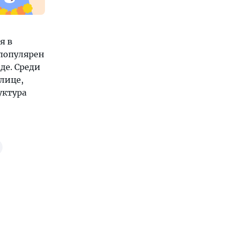
я в
 популярен
де. Среди
лице,
уктура