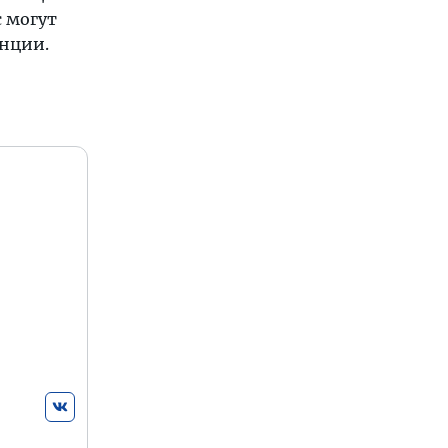
с могут
анции.