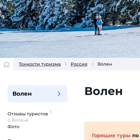
Тонкости туризма
Россия
Волен
Волен
Волен
1
Отзывы
туристов
о Волене
Фото
Горящие туры
по