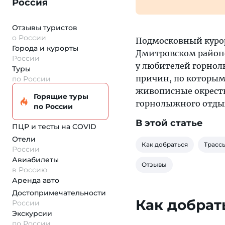
Россия
Отзывы туристов
о России
Подмосковный курор
Города и курорты
Дмитровском районе
России
у любителей горнол
Туры
причин, по которым 
по России
живописные окрестн
Горящие туры
горнолыжного отды
по России
В этой статье
ПЦР и тесты на COVID
Отели
Как добраться
Трасс
России
Авиабилеты
Отзывы
в Россию
Аренда авто
Достопримеча­тельности
Как добрат
России
Экскурсии
по России