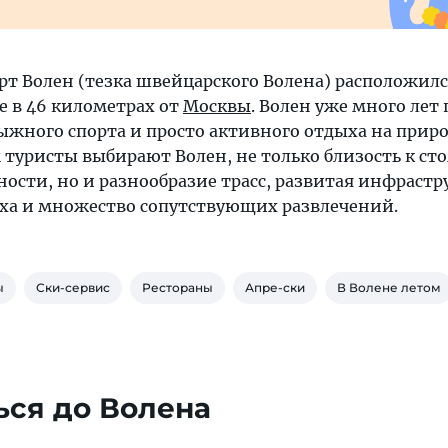
т Волен (тезка швейцарского Волена) расположилс
 в 46 километрах от
Москвы
. Волен уже много лет
ыжного спорта и просто активного отдыха на приро
туристы выбирают Волен, не только близость к сто
ости, но и разнообразие трасс, развитая инфрастр
ха и множество сопутствующих развлечений.
ы
Ски-сервис
Рестораны
Апре-ски
В Волене летом
ься до Волена