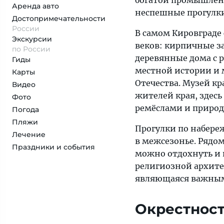
богатой промышленн
Аренда авто
неспешные прогулки
Достопримеча­тельности
России
В самом Кировграде
Экскурсии
веков: кирпичные з
по России
деревянные дома с
Гиды
местной истории и
Карты
Отечества. Музей к
Видео
жителей края, здесь
Фото
ремёслами и природ
Погода
Пляжи
Прогулки по набере
Лечение
в межсезонье. Рядом
Праздники и события
можно отдохнуть и 
религиозной архите
являющаяся важным
Окрестност