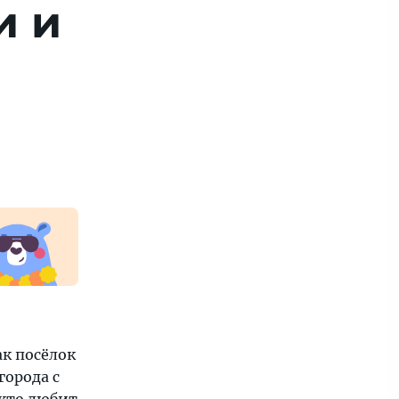
и и
ак посёлок
города с