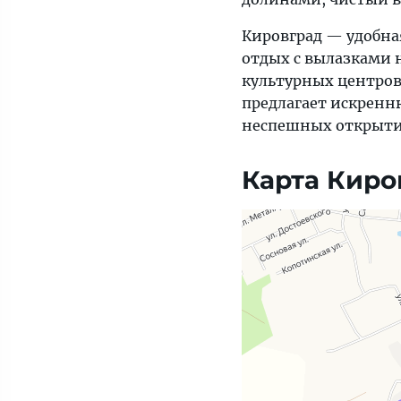
Кировград — удобная
отдых с вылазками
культурных центров 
предлагает искрен
неспешных открыти
Карта Киро
Яндекс Карты — транспорт