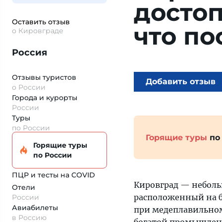
досто
Оставить отзыв
что по
о Кировграде
Россия
Отзывы туристов
Добавить отзыв
о России
Города и курорты
России
Туры
по России
Горящие туры
по
Горящие туры
по России
ПЦР и тесты на COVID
Кировград — неболь
Отели
расположенный на бе
России
Авиабилеты
при медеплавильном
в Россию