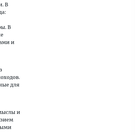
. В
да:
ы. В
ые
ами и
з
походов.
ные для
мыслы и
азием
ными