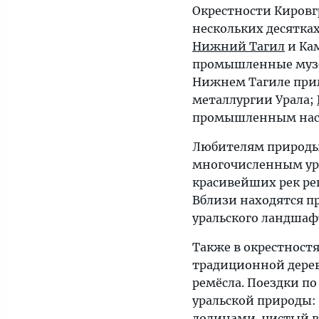
Окрестности Кировг
нескольких десятка
Нижний Тагил
и Ка
промышленные музеи
Нижнем Тагиле при
металлургии Урала;
промышленным нас
Любителям природы 
многочисленным ура
красивейших рек рег
Вблизи находятся п
уральского ландшафта
Также в окрестност
традиционной дерев
ремёсла. Поездки п
уральской природы:
долинами, чистый в