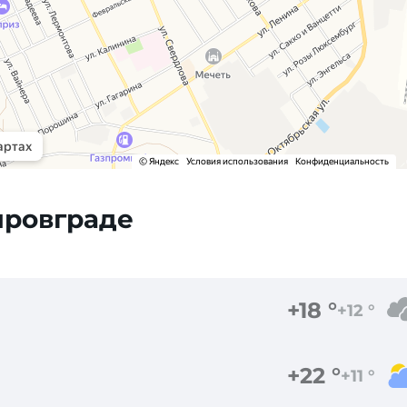
ировграде
+18 °
+12 °
+22 °
+11 °