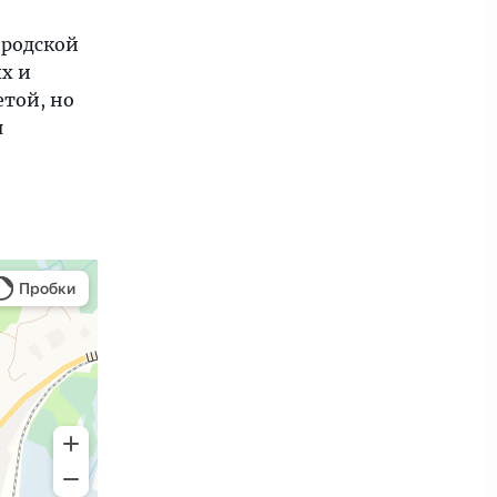
ородской
х и
етой, но
я