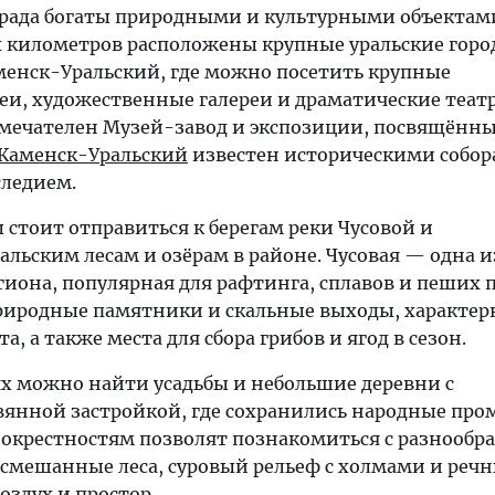
рада богаты природными и культурными объектами
х километров расположены крупные уральские горо
менск-Уральский, где можно посетить крупные
, художественные галереи и драматические театр
мечателен Музей-завод и экспозиции, посвящённ
Каменск-Уральский
известен историческими собор
ледием.
стоит отправиться к берегам реки Чусовой и
льским лесам и озёрам в районе. Чусовая — одна и
иона, популярная для рафтинга, сплавов и пеших 
риродные памятники и скальные выходы, характер
, а также места для сбора грибов и ягод в сезон.
ях можно найти усадьбы и небольшие деревни с
янной застройкой, где сохранились народные про
о окрестностям позволят познакомиться с разнообр
 смешанные леса, суровый рельеф с холмами и реч
оздух и простор.