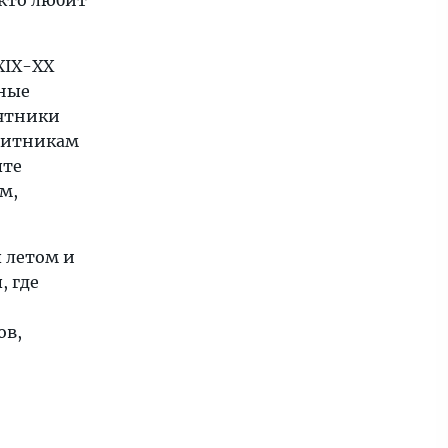
 кто любит
XIX-XX
нные
мятники
щитникам
ыте
м,
 летом и
, где
ов,