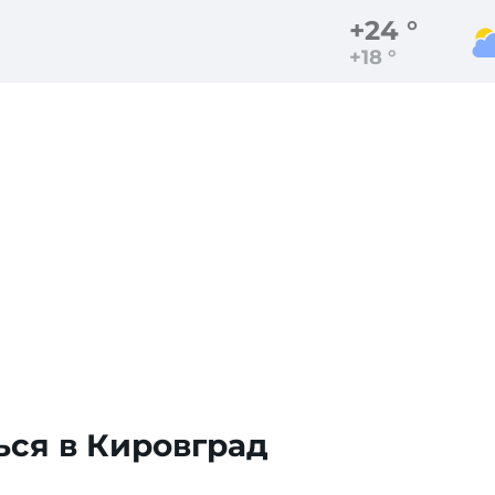
+24 °
+18 °
ься в Кировград