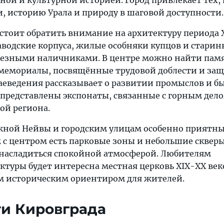
ой и культурной историей. Город привлекает тех,
, историю Урала и природу в шаговой доступности.
 стоит обратить внимание на архитектуру периода 
аводские корпуса, жилые особняки купцов и стари
 резными наличниками. В центре можно найти па
 мемориалы, посвящённые трудовой доблести и за
раеведения рассказывает о развитии промыслов и б
 представлены экспонаты, связанные с горным дело
ой региона.
жной Нейвы и городским улицам особенно приятны
 с центром есть парковые зоны и небольшие скверы
насладиться спокойной атмосферой. Любителям
ктуры будет интересна местная церковь XIX-XX век
 историческим ориентиром для жителей.
и Кировграда